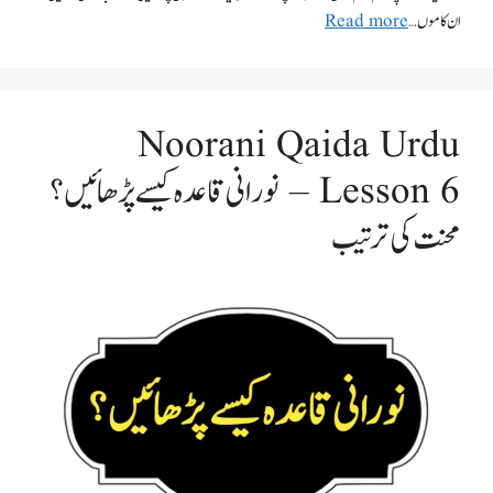
ان کاموں …
Read more
Noorani Qaida Urdu
Lesson 6 – نورانی قاعدہ کیسے پڑھائیں؟
محنت کی ترتیب