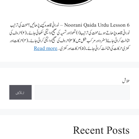
Noorani Qaida Urdu Lesson 6 – نورانی قاعدہ کیسے پڑھائیں؟ محنت کی ترتیب
نورانی قاعدہ پڑھاتے ہوئے محنت کی ترتیب (۱)تعوذ اور تسمیہ کی صحیح ادائیگی سکھائی جائے۔ (۲)حروف کی
شناخت کرائی جائے (مفرد اور مرکب شکل میں) (۳)حروف کی صحیح ادائیگی کرائی جائے۔ (۴)حرکات اور
کھڑی حرکات کی شناخت کرائی جائے۔ (۵)حرکات اور کھڑی …
Read more
تلاش
تلاش
Recent Posts