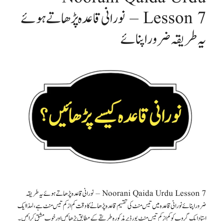
Lesson 7 – نورانی قاعدہ پڑھاتے ہوئے
یہ طریقہ ضرور اپنائے
Noorani Qaida Urdu Lesson 7 – نورانی قاعدہ پڑھاتے ہوئے یہ طریقہ
ضرور اپنائے نورانی قاعدہ میں تیس منٹ کی تقسیم قاعدہ پڑھانے کا وقت کم از کم تیس منٹ ہے، لہذا ایک
استاد ایک گروپ کو کم از کم تیس منٹ بورڈ پر مذکورہ طریقے کے مطابق پڑھائیں اور خوب مشق کرائیں۔