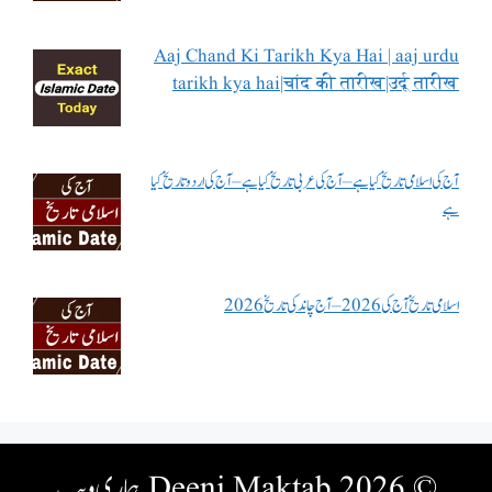
Aaj Chand Ki Tarikh Kya Hai | aaj urdu
tarikh kya hai|चांद की तारीख|उर्दू तारीख
آج کی اسلامی تاریخ کیا ہے – آج کی عربی تاریخ کیا ہے – آج کی اردو تاریخ کیا
ہے
اسلامی تاریخ آج کی 2026 – آج چاند کی تاریخ 2026
© 2026 Deeni Maktab
ہماری ویب