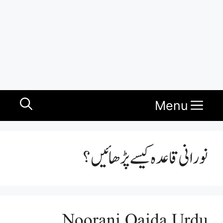
Menu
نورانی قاعدہ کیسے پڑھائیں؟
Noorani Qaida Urdu