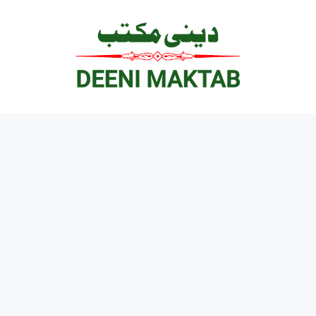
Ski
t
conten