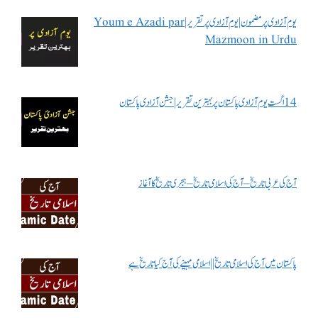
یوم آزادی پر مضمون | یوم آزادی پر تقریر | Youm e Azadi par
Mazmoon in Urdu
14 اگست یوم آزادی پاکستان پر بہترین تقریر | جشن آزادی پاکستان
آج کی عربی تاریخ – آج کی اسلامی تاریخ – ہجری تاریخ کا آغاز
پاکستان میں آج کی اسلامی تاریخ || اسلامی مہینے کی آج کیا تاریخ ہے