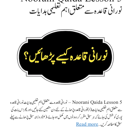
نورانی قاعدہ سے متعلق اہم تعلیمی ہدایات
Noorani Qaida Lesson 5 – نورانی قاعدہ سے متعلق اہم تعلیمی ہدایات نورانی قاعدہ
سے متعلق اہم تعلیمی ہدایات (۱) نورانی قاعدہ پڑھانے کے لئے دن متعین کئے جائیں،اور پھر اس بات کی
پوری کوشش کی جائے کہ ہر سبق مقررکردہ دنوں میں مکمل ہو جائے، (۲)روزانہ سبق پڑھانے سے پہلے
سبق کا مطالعہ کریں …
Read more