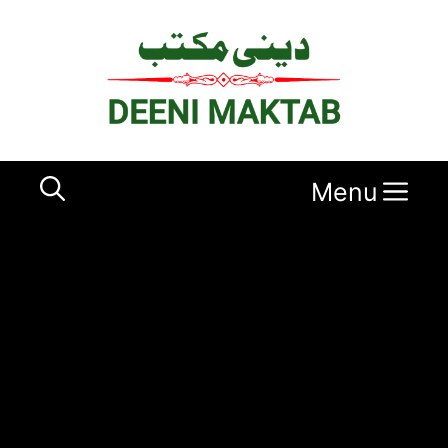
Ski
t
conten
Menu