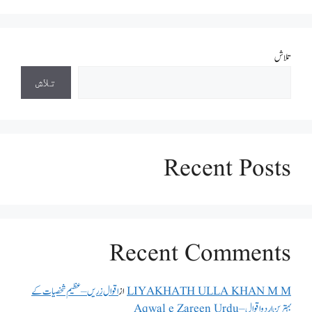
تلاش
تلاش
Recent Posts
Recent Comments
LIYAKHATH ULLA KHAN M M
از
اقوال زریں – عظیم شخصیات کے
بہترین اردو اقوال – Aqwal e Zareen Urdu