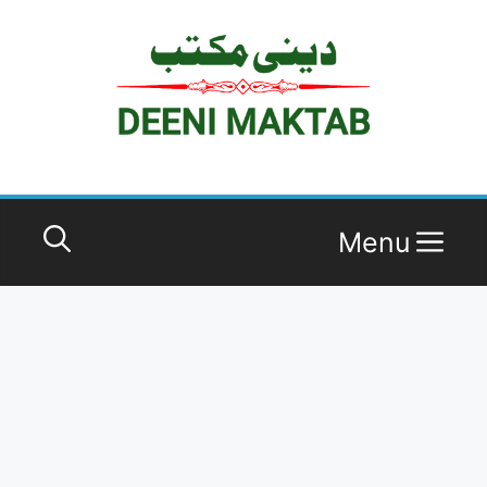
Ski
t
conten
Menu