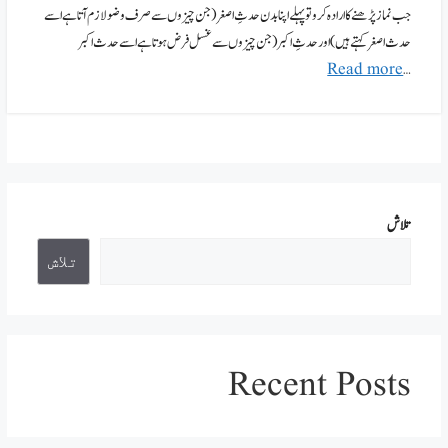
جب نماز پڑھنے کا ارادہ کرو تو پہلے اپنا بدن حدثِ اصغر (جن چیزوں سے صرف وضو لازم آتا ہے اسے
حدث اصغر کہتے ہیں) اور حدثِ اکبر (جن چیزوں سے غسل فرض ہوتا ہے اسے حدث اکبر
Read more
…
تلاش
تلاش
Recent Posts