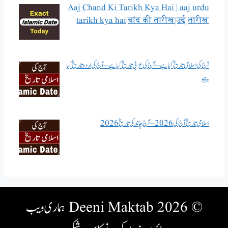
Aaj Chand Ki Tarikh Kya Hai | aaj urdu
tarikh kya hai|चांद की तारीख|उर्दू तारीख
آج کی اسلامی تاریخ کیا ہے – آج کی عربی تاریخ کیا ہے – آج کی اردو تاریخ کیا
ہے
اسلامی تاریخ آج کی 2026 – آج چاند کی تاریخ 2026
© 2026 Deeni Maktab
ہماری ویب