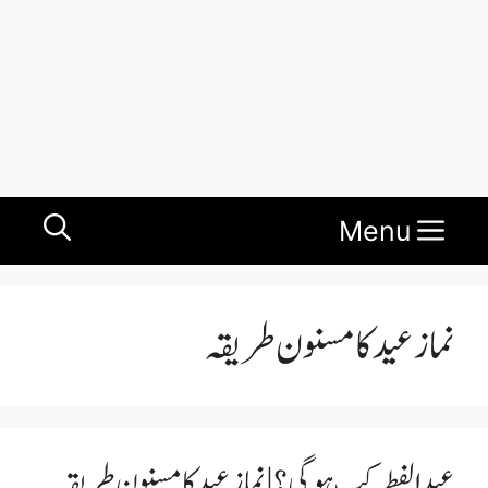
Menu
نماز عید کا مسنون طریقہ
عید الفطر کب ہو گی؟ | نماز عید کا مسنون طریقہ