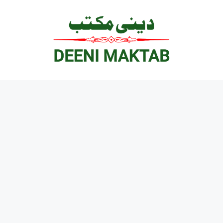
Ski
t
conten