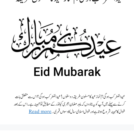
عید الفطر کب ہو گی؟ | نماز عید کا مسنون طریقہ دوستوں! عید الفطر کب ہو گی ؟ اس سے متعلق بات
کرنے سے پہلے میں آپ کو یہ بتادوں کہ ماہِ رمضان ہجری کیلنڈر کے مطابق نوّا مہینہ ہے۔اس کے بعد
شوال کا مہینہ شروع ہوتا ہے اور شوال اسلامی سال کا دسواں قمری …
Read more