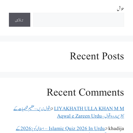
تلاش
تلاش
Recent Posts
Recent Comments
LIYAKHATH ULLA KHAN M M
از
اقوال زریں – عظیم شخصیات کے
بہترین اردو اقوال – Aqwal e Zareen Urdu
khadija
از
Islamic Quiz 2026 In Urdu – اسلامی کویز 2026 کے