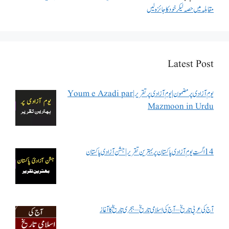
مقابلہ میں حصہ لیکر خود کا جائزہ لیں
Latest Post
یوم آزادی پر مضمون | یوم آزادی پر تقریر | Youm e Azadi par
Mazmoon in Urdu
14 اگست یوم آزادی پاکستان پر بہترین تقریر | جشن آزادی پاکستان
آج کی عربی تاریخ – آج کی اسلامی تاریخ – ہجری تاریخ کا آغاز