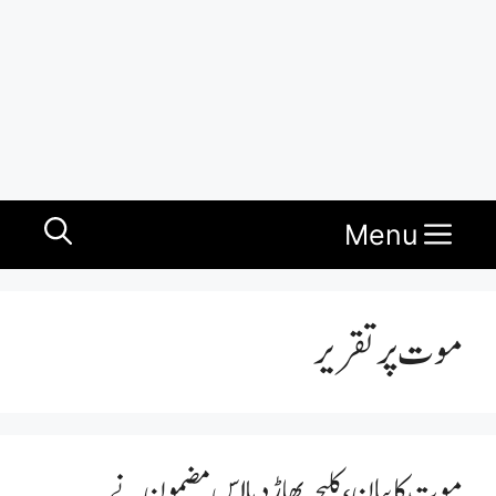
Menu
موت پر تقریر
موت کا بیان، کلیجہ پھاڑ دیا اس مضمون نے