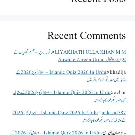
Recent Comments
LIYAKHATH ULLA KHAN M M
از
اقوال زریں – عظیم شخصیات کے
بہترین اردو اقوال – Aqwal e Zareen Urdu
khadija
از
Islamic Quiz 2026 In Urdu – اسلامی کویز 2026 کے
مقابلہ میں حصہ لیکر خود کا جائزہ لیں
azhar
از
Islamic Quiz 2026 In Urdu – اسلامی کویز 2026 کے مقابلہ
میں حصہ لیکر خود کا جائزہ لیں
mdasad787
از
Islamic Quiz 2026 In Urdu – اسلامی کویز 2026
کے مقابلہ میں حصہ لیکر خود کا جائزہ لیں
حافظ حسان پالنپوری
از
Islamic Quiz 2026 In Urdu – اسلامی کویز 2026 کے