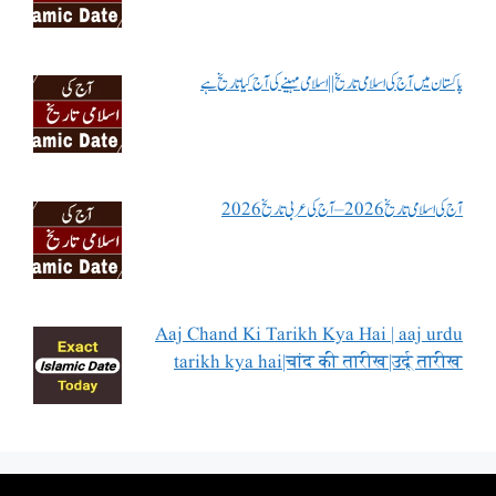
پاکستان میں آج کی اسلامی تاریخ || اسلامی مہینے کی آج کیا تاریخ ہے
آج کی اسلامی تاریخ 2026 – آج کی عربی تاریخ 2026
Aaj Chand Ki Tarikh Kya Hai | aaj urdu
tarikh kya hai|चांद की तारीख|उर्दू तारीख