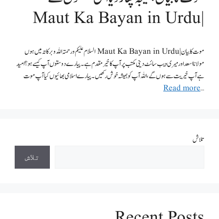
| Maut Ka Bayan in Urdu
موت کا بیان | Maut Ka Bayan in Urdu السلام علیکم ورحمتہ اللہ وبرکاتہ میں ہوں
مولانا اسعد اور میری ویب سائٹ دینی مکتب پر آپ کا خیر مقدم ہے۔ پیارے دوستوں آپ کیسے ہو؟ امید
ہے آپ خیریت سے ہوں گے، اللہ آپ کو ہمیشہ خوش رکھیں ۔ پیارے اسلامی بھائیوں کیا آپ موت
Read more
…
تلاش
تلاش
Recent Posts