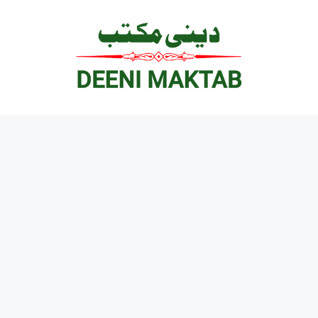
Ski
t
conten