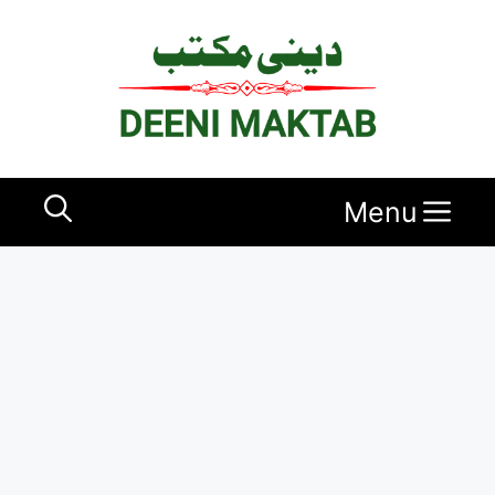
Ski
t
conten
Menu