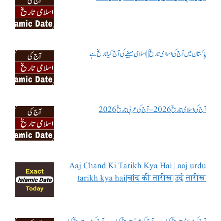
پاکستان میں آج کی اسلامی تاریخ || اسلامی مہینے کی آج کیا تاریخ ہے
آج کی اسلامی تاریخ 2026 – آج کی عربی تاریخ 2026
Aaj Chand Ki Tarikh Kya Hai | aaj urdu
tarikh kya hai|चांद की तारीख|उर्दू तारीख