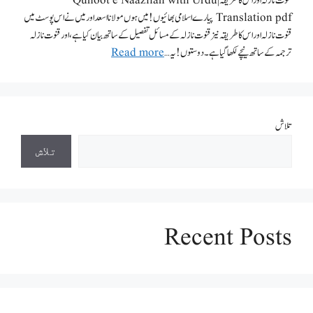
قنوت نازلہ اور اس کا طریقہ | Qunoot e Naazilah with Urdu
Translation pdf پیارے اسلامی بھائیوں! میں ہوں مولانا اسعد اور میں نے اس پوسٹ میں
قنوت نازلہ اور اس کا طریقہ نیز قنوت نازلہ کے مسائل تفصیل کے ساتھ بیان کیا ہے، اور قنوت نازلہ
ترجمہ کے ساتھ نیچے لکھا گیاہے۔ دوستوں! یہ …
Read more
تلاش
تلاش
Recent Posts