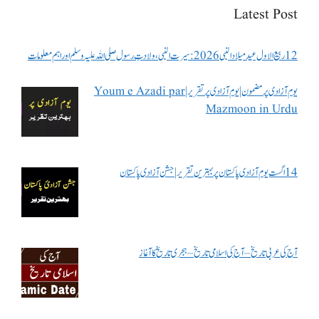
Latest Post
12 ربیع الاول عید میلاد النبی 2026: سیرت النبی، ولادتِ رسول صلی اللہ علیہ وسلم اور اہم معلومات
یوم آزادی پر مضمون | یوم آزادی پر تقریر | Youm e Azadi par
Mazmoon in Urdu
14 اگست یوم آزادی پاکستان پر بہترین تقریر | جشن آزادی پاکستان
آج کی عربی تاریخ – آج کی اسلامی تاریخ – ہجری تاریخ کا آغاز