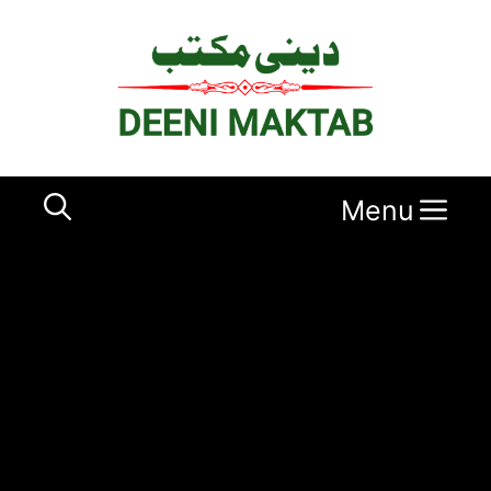
Ski
t
conten
Menu