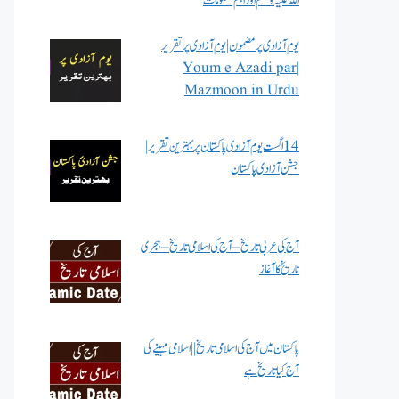
اللہ علیہ وسلم اور اہم معلومات
یوم آزادی پر مضمون | یوم آزادی پر تقریر
| Youm e Azadi par
Mazmoon in Urdu
14 اگست یوم آزادی پاکستان پر بہترین تقریر |
جشن آزادی پاکستان
آج کی عربی تاریخ – آج کی اسلامی تاریخ – ہجری
تاریخ کا آغاز
پاکستان میں آج کی اسلامی تاریخ || اسلامی مہینے کی
آج کیا تاریخ ہے