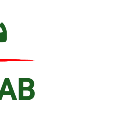
Ski
t
conten