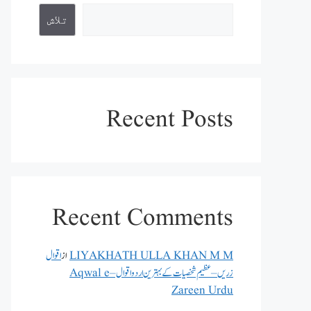
تلاش
Recent Posts
Recent Comments
LIYAKHATH ULLA KHAN M M
از
اقوال
زریں – عظیم شخصیات کے بہترین اردو اقوال – Aqwal e
Zareen Urdu