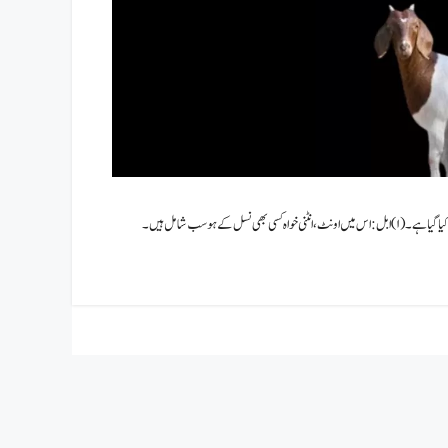
قربانی کے جانور قربانی کے جانور کون کون سے ہیں؟: شریعت میں تین طرح کے جانوروں کی قربانی کو مشروع کیا گیا ہے۔ (۱)ابل: اس میں اونٹ ، انٹنی خواہ کسی بھی نسل کے ہو سب شامل ہیں۔