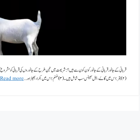
(۲)بقر: اس میں گاۓ ، بیل بھینس سب شامل ہیں۔ (۳) غنم: اس میں بکرا، بھیڑ اور …
Read more