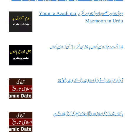
یوم آزادی پر مضمون | یوم آزادی پر تقریر | Youm e Azadi par
Mazmoon in Urdu
14 اگست یوم آزادی پاکستان پر بہترین تقریر | جشن آزادی پاکستان
آج کی عربی تاریخ – آج کی اسلامی تاریخ – ہجری تاریخ کا آغاز
پاکستان میں آج کی اسلامی تاریخ || اسلامی مہینے کی آج کیا تاریخ ہے