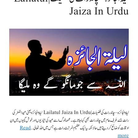
Jaiza In Urdu
لیلۃ الجائزہ – چاند رات کی فضیلت | Lailatul Jaiza In Urdu لیلۃ الجائزہ یعنی عید الفطر کی
رات جسے عُرفِ عام میں چاند رات بھی کہا جاتا ہے۔عمومالوگ اسے عید کی تیاریوں اور خوش گپیوں میں ان
اوقات کو ضائع کر دیتے ہیں حالانکہ یہ ایک عظیم المرتبت رات ہے جس میں اللہ تعالی …
Read
more