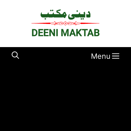
Ski
t
conten
Menu