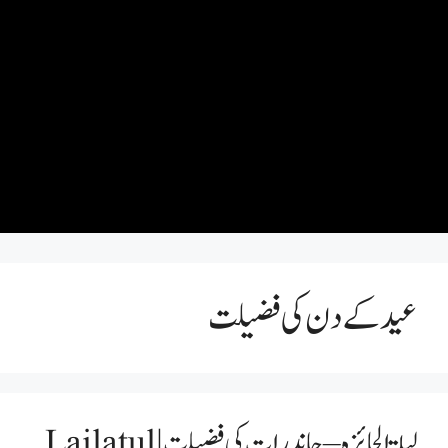
عید کے دن کی فضیلت
لیلۃ الجائزہ – چاند رات کی فضیلت | Lailatul