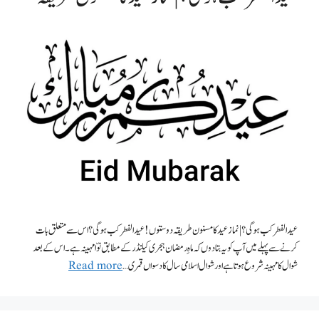
عید الفطر کب ہو گی؟ | نماز عید کا مسنون طریقہ دوستوں! عید الفطر کب ہو گی ؟ اس سے متعلق بات
کرنے سے پہلے میں آپ کو یہ بتادوں کہ ماہِ رمضان ہجری کیلنڈر کے مطابق نوّا مہینہ ہے۔اس کے بعد
شوال کا مہینہ شروع ہوتا ہے اور شوال اسلامی سال کا دسواں قمری …
Read more