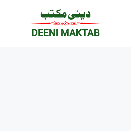
Ski
t
conten