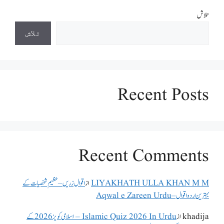
تلاش
تلاش
Recent Posts
Recent Comments
LIYAKHATH ULLA KHAN M M
از
اقوال زریں – عظیم شخصیات کے
بہترین اردو اقوال – Aqwal e Zareen Urdu
khadija
از
Islamic Quiz 2026 In Urdu – اسلامی کویز 2026 کے