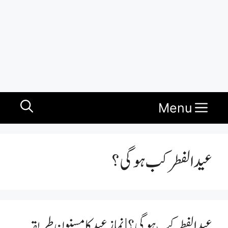
Menu
عید الفطر کب ہو گی؟
عید الفطر کب ہو گی؟ | نماز عید کا مسنون طریقہ