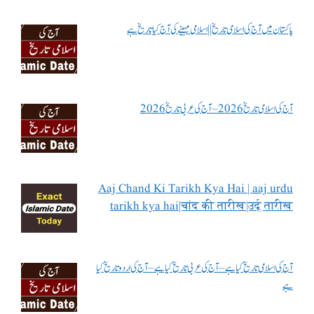
پاکستان میں آج کی اسلامی تاریخ || اسلامی مہینے کی آج کیا تاریخ ہے
آج کی اسلامی تاریخ 2026 – آج کی عربی تاریخ 2026
Aaj Chand Ki Tarikh Kya Hai | aaj urdu
tarikh kya hai|चांद की तारीख|उर्दू तारीख
آج کی اسلامی تاریخ کیا ہے – آج کی عربی تاریخ کیا ہے – آج کی اردو تاریخ کیا
ہے