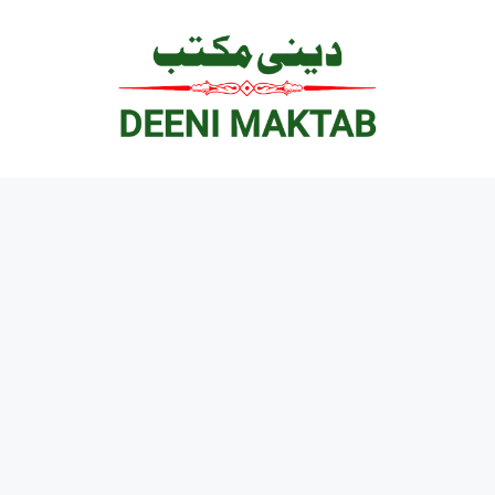
Ski
t
conten