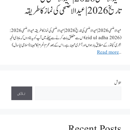
تاریخ 2026 | عيد الاضحى کی نماز کا طریقہ
عيد الاضحى 2026 | عيد الاضحى کی تاریخ 2026 | عيد الاضحى کی نماز کا طریقہ عيد الاضحى 2026:
(eid ul adha 2026)اس سے متعلق بات کرنے سے پہلے میں آپ کو یہ بتادوں کہ ماہِ ذی الحجہ
ہجری کیلنڈر کے مطابق بارہواں اور آخری مہینہ ہے۔اس کے بعد محرم الحرام کا مہینہ (اسلامی نیاسال)
Read more
…
تلاش
تلاش
Recent Posts