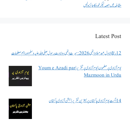
مقابلہ میں حصہ لیکر خود کا جائزہ لیں
Latest Post
12 ربیع الاول عید میلاد النبی 2026: سیرت النبی، ولادتِ رسول صلی اللہ علیہ وسلم اور اہم معلومات
یوم آزادی پر مضمون | یوم آزادی پر تقریر | Youm e Azadi par
Mazmoon in Urdu
14 اگست یوم آزادی پاکستان پر بہترین تقریر | جشن آزادی پاکستان