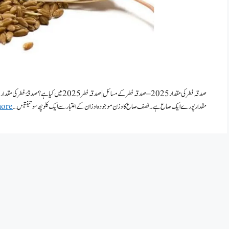
مقدار پورے ایک صاع ہے۔نصف صاع کا وزن موجودہ اوزان کے اعتبار سے ایک کلو چھ سو تینتیس …
ore