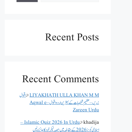
Recent Posts
Recent Comments
LIYAKHATH ULLA KHAN M M
از
اقوال
زریں – عظیم شخصیات کے بہترین اردو اقوال – Aqwal e
Zareen Urdu
khadija
از
Islamic Quiz 2026 In Urdu –
اسلامی کویز 2026 کے مقابلہ میں حصہ لیکر خود کا جائزہ لیں