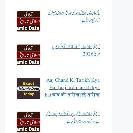
پاکستان میں آج کی اسلامی تاریخ || اسلامی مہینے کی
آج کیا تاریخ ہے
آج کی اسلامی تاریخ 2026 – آج کی عربی
تاریخ 2026
Aaj Chand Ki Tarikh Kya
Hai | aaj urdu tarikh kya
hai|चांद की तारीख|उर्दू तारीख
آج کی اسلامی تاریخ کیا ہے – آج کی عربی تاریخ کیا
ہے – آج کی اردو تاریخ کیا ہے