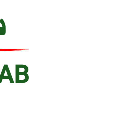
Ski
t
conten