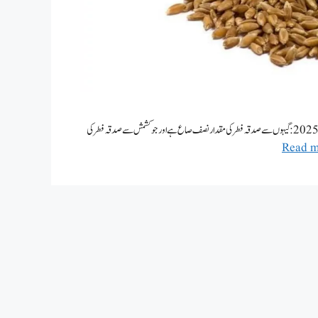
صدقہ فطر کی مقدار 2025 – صدقہ فطر کے مسائل | صدقہ فطر 2025 میں کیا ہے؟ صدقۂ فطر کی مقدار 2025:گیہوں سے صدقہ فطر کی مقدار نصف صاع ہے اور جو کشمش سے صدقہ فطر کی
Read m