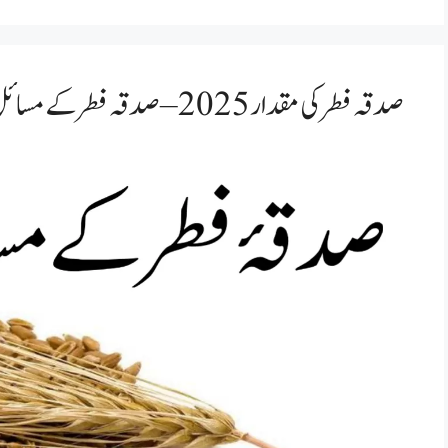
صدقہ فطر کی مقدار 2025 – صدقہ فطر کے مسائل | صدقہ فطر 2025 میں کیا ہے؟