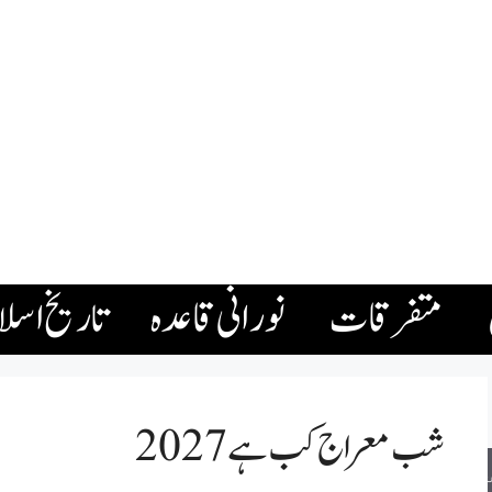
متفرقات
نورانی قاعدہ
تاریخ اسل
شب معراج کب ہے 2027