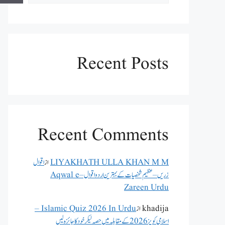
Recent Posts
Recent Comments
LIYAKHATH ULLA KHAN M M
از
اقوال
زریں – عظیم شخصیات کے بہترین اردو اقوال – Aqwal e
Zareen Urdu
khadija
از
Islamic Quiz 2026 In Urdu –
اسلامی کویز 2026 کے مقابلہ میں حصہ لیکر خود کا جائزہ لیں