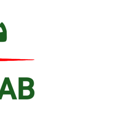
Ski
t
conten