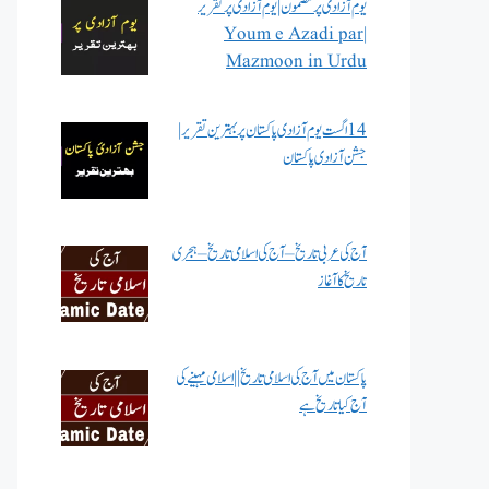
یوم آزادی پر مضمون | یوم آزادی پر تقریر
| Youm e Azadi par
Mazmoon in Urdu
14 اگست یوم آزادی پاکستان پر بہترین تقریر |
جشن آزادی پاکستان
آج کی عربی تاریخ – آج کی اسلامی تاریخ – ہجری
تاریخ کا آغاز
پاکستان میں آج کی اسلامی تاریخ || اسلامی مہینے کی
آج کیا تاریخ ہے