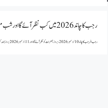
رجب کا چاند 2026 میں کب نظر آئے گا اور شب معراج کب ہوگا؟
رجب المرجب کا چاند 10/ دسمبر 2026 ، بروز جمعرات کو نظر آئے گا، اور 11\ دسمبر 2026 بروز جمعہ کو رجب کی پہلی تاریخ ہوگی۔