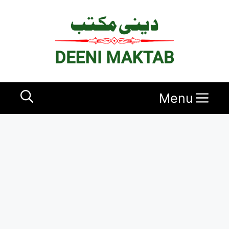
Ski
t
conten
Menu