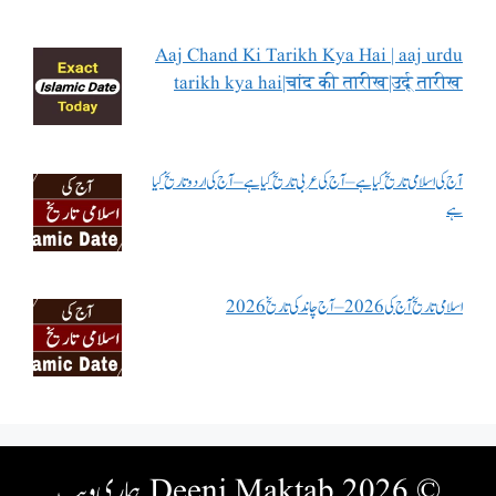
Aaj Chand Ki Tarikh Kya Hai | aaj urdu
tarikh kya hai|चांद की तारीख|उर्दू तारीख
آج کی اسلامی تاریخ کیا ہے – آج کی عربی تاریخ کیا ہے – آج کی اردو تاریخ کیا
ہے
اسلامی تاریخ آج کی 2026 – آج چاند کی تاریخ 2026
© 2026 Deeni Maktab
ہماری ویب