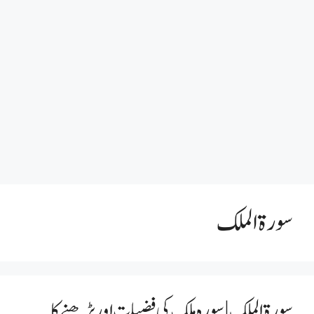
سورۃ الملک
سورۃ الملک | سورہ ملک کی فضیلت اور پڑھنے کا