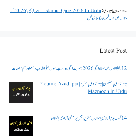
حافظ حسان پالنپوری
از
Islamic Quiz 2026 In Urdu – اسلامی کویز 2026 کے
مقابلہ میں حصہ لیکر خود کا جائزہ لیں
Latest Post
12 ربیع الاول عید میلاد النبی 2026: سیرت النبی، ولادتِ رسول صلی اللہ علیہ وسلم اور اہم معلومات
یوم آزادی پر مضمون | یوم آزادی پر تقریر | Youm e Azadi par
Mazmoon in Urdu
14 اگست یوم آزادی پاکستان پر بہترین تقریر | جشن آزادی پاکستان