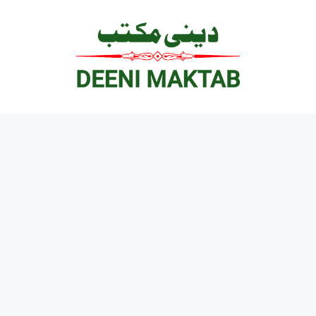
Ski
t
conten