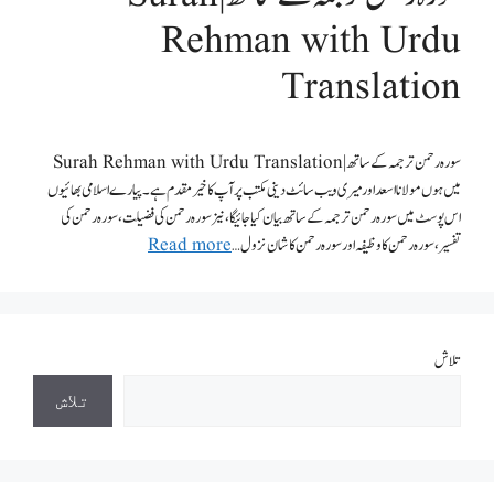
Rehman with Urdu
Translation
سورہ رحمن ترجمہ کے ساتھ | Surah Rehman with Urdu Translation
میں ہوں مولانا اسعد اور میری ویب سائٹ دینی مکتب پر آپ کا خیرمقدم ہے۔پیارے اسلامی بھائیوں
اس پوسٹ میں سورہ رحمن ترجمہ کے ساتھ بیان کیاجائیگا ،نیز سورہ رحمن کی فضیلت،سورہ رحمن کی
تفسیر،سورہ رحمن کا وظیفہ اور سورہ رحمن کا شان نزول …
Read more
تلاش
تلاش