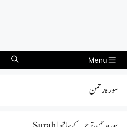
Menu
سورہ رحمن
سورہ رحمن ترجمہ کے ساتھ | Surah