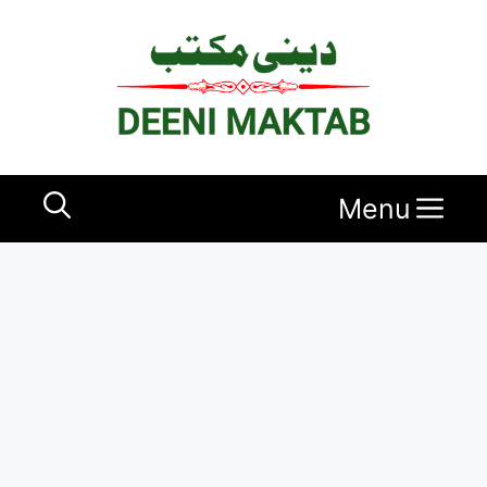
Ski
t
conten
Menu