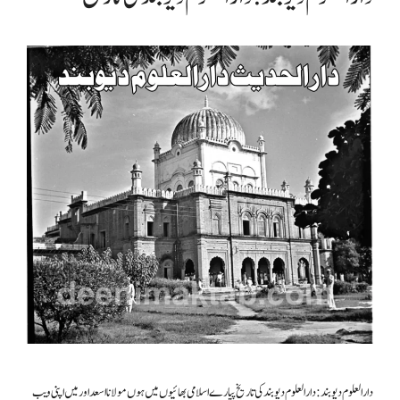
دارالعلوم دیوبند : دارالعلوم دیوبند کی تاریخ پیارے اسلامی بھائیوں میں ہوں مولانا اسعد اور میں اپنی ویب