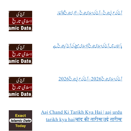
آج کی عربی تاریخ – آج کی اسلامی تاریخ – ہجری تاریخ کا آغاز
پاکستان میں آج کی اسلامی تاریخ || اسلامی مہینے کی آج کیا تاریخ ہے
آج کی اسلامی تاریخ 2026 – آج کی عربی تاریخ 2026
Aaj Chand Ki Tarikh Kya Hai | aaj urdu
tarikh kya hai|चांद की तारीख|उर्दू तारीख