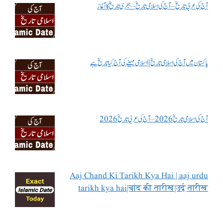
آج کی عربی تاریخ – آج کی اسلامی تاریخ – ہجری تاریخ کا آغاز
پاکستان میں آج کی اسلامی تاریخ || اسلامی مہینے کی آج کیا تاریخ ہے
آج کی اسلامی تاریخ 2026 – آج کی عربی تاریخ 2026
Aaj Chand Ki Tarikh Kya Hai | aaj urdu
tarikh kya hai|चांद की तारीख|उर्दू तारीख