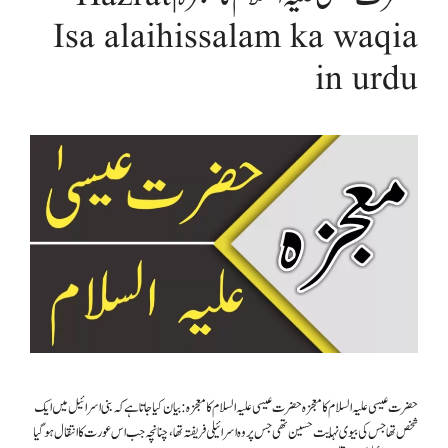
Isa alaihissalam ka waqia
in urdu
حضرت عیسی علیہ السلام کا معجزہ حضرت عیسی علیہ السلام کا معجزہ : بیان کیا جاتا ہے کہ بنی اسرائیل میں ایک
شخص تھا جس کی بیوی نہایت حسین تھی جس پروہ اسرائیلی فریفتہ تھا ،چنانچہ جب اس عورت کا انتقال ہوگیا