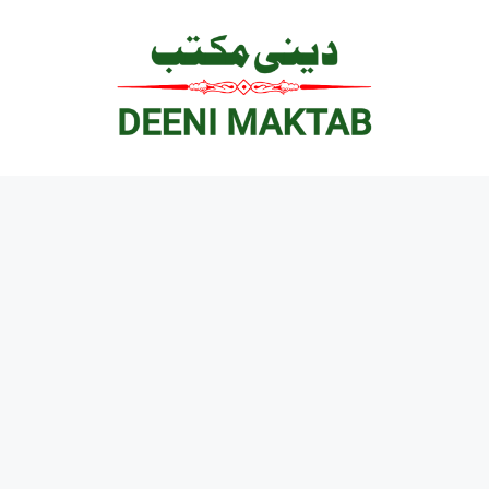
Ski
t
conten