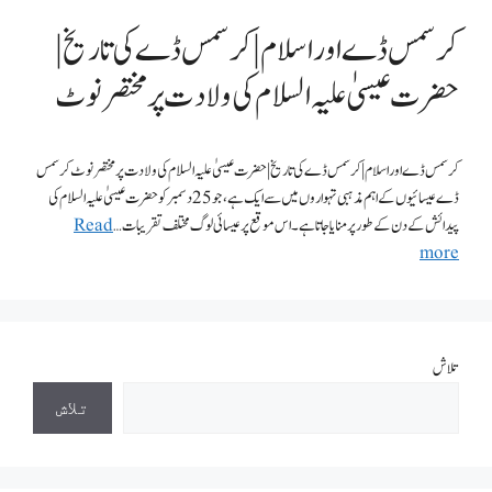
کرسمس ڈے اور اسلام | کرسمس ڈے کی تاریخ |
حضرت عیسیٰ علیہ السلام کی ولادت پر مختصر نوٹ
کرسمس ڈے اور اسلام | کرسمس ڈے کی تاریخ | حضرت عیسیٰ علیہ السلام کی ولادت پر مختصر نوٹ کرسمس
ڈے عیسائیوں کے اہم مذہبی تہواروں میں سے ایک ہے، جو 25 دسمبر کو حضرت عیسیٰ علیہ السلام کی
پیدائش کے دن کے طور پر منایا جاتا ہے۔ اس موقع پر عیسائی لوگ مختلف تقریبات …
Read
more
تلاش
تلاش