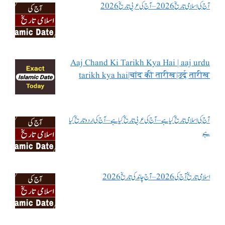
آج کی اسلامی تاریخ 2026 – آج کی عربی تاریخ 2026
Aaj Chand Ki Tarikh Kya Hai | aaj urdu
tarikh kya hai|चांद की तारीख|उर्दू तारीख
آج کی اسلامی تاریخ کیا ہے – آج کی عربی تاریخ کیا ہے – آج کی اردو تاریخ کیا
ہے
اسلامی تاریخ آج کی 2026 – آج چاند کی تاریخ 2026