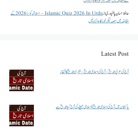
کے مقابلہ میں حصہ لیکر خود کا جائزہ لیں
حافظ حسان پالنپوری
از
Islamic Quiz 2026 In Urdu – اسلامی کویز 2026 کے
مقابلہ میں حصہ لیکر خود کا جائزہ لیں
Latest Post
آج کی عربی تاریخ – آج کی اسلامی تاریخ – ہجری تاریخ کا آغاز
پاکستان میں آج کی اسلامی تاریخ || اسلامی مہینے کی آج کیا تاریخ ہے