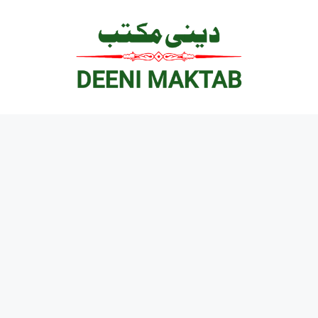
Ski
t
conten