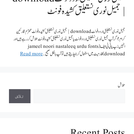
| جمیل نوری نستعلیق کشیدہ فونٹ
جمیل نوری نستعلیق اردو فونٹ download | جمیل نوری نستعلیق کشیدہ فونٹ محترم قارئین
کرام! اگر آپ جمیل نوری نستعلیق اردو فونٹ یا جمیل نوری نستعلیق کشیدہ فونٹ تلاش کر رہے ہیں اور
انہیں زپ یا ٹی ٹی ایف (jameel noori nastaleeq urdu fonts
download) فارمیٹ میں استعمال کرنا چاہتے ہیں تو آپ بالکل صحیح …
Read more
تلاش
تلاش
Recent Posts