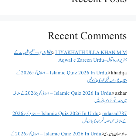
Recent Comments
LIYAKHATH ULLA KHAN M M
از
اقوال زریں – عظیم شخصیات کے
بہترین اردو اقوال – Aqwal e Zareen Urdu
khadija
از
Islamic Quiz 2026 In Urdu – اسلامی کویز 2026 کے
مقابلہ میں حصہ لیکر خود کا جائزہ لیں
azhar
از
Islamic Quiz 2026 In Urdu – اسلامی کویز 2026 کے مقابلہ
میں حصہ لیکر خود کا جائزہ لیں
mdasad787
از
Islamic Quiz 2026 In Urdu – اسلامی کویز 2026
کے مقابلہ میں حصہ لیکر خود کا جائزہ لیں
حافظ حسان پالنپوری
از
Islamic Quiz 2026 In Urdu – اسلامی کویز 2026 کے