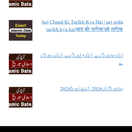
Aaj Chand Ki Tarikh Kya Hai | aaj urdu
tarikh kya hai|चांद की तारीख|उर्दू तारीख
آج کی اسلامی تاریخ کیا ہے – آج کی عربی تاریخ کیا ہے – آج کی اردو تاریخ کیا
ہے
اسلامی تاریخ آج کی 2026 – آج چاند کی تاریخ 2026