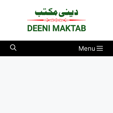
Ski
t
conten
Menu