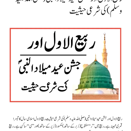
وسلم) کی شرعی حیثیت
ربیع الاول اور جشن عید میلاد النبی ( صلی اللہ علیہ وسلم ) کی شرعی حیثیت ربیع الاول اسلامی سال کا تیسرا
قمری مہینہ ہے۔ ربیع میں ”ر“ مفتوح (زبر کے ساتھ ) مکسور (زیر کے ساتھ ) اور ”ی“ ساکن ہے۔ ربیع