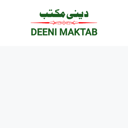
Ski
t
conten