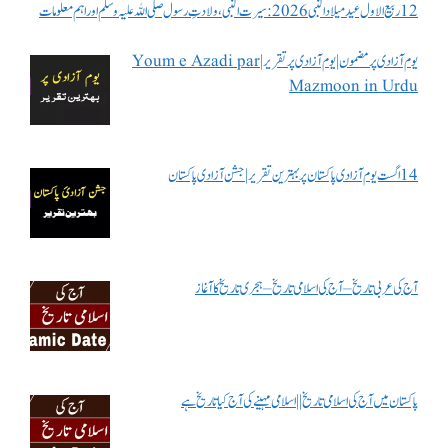
12 ربیع الاول عید میلاد النبی 2026: سیرت النبی، ولادتِ رسول صلی اللہ علیہ وسلم اور اہم معلومات
یوم آزادی پر مضمون | یوم آزادی پر تقریر | Youm e Azadi par
Mazmoon in Urdu
14 اگست یوم آزادی پاکستان پر بہترین تقریر | جشن آزادی پاکستان
آج کی عربی تاریخ – آج کی اسلامی تاریخ – ہجری تاریخ کا آغاز
پاکستان میں آج کی اسلامی تاریخ || اسلامی مہینے کی آج کیا تاریخ ہے