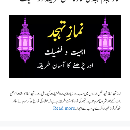
نماز تہجد نماز تہجد نفل نمازوں میں سب سے زیادہ اہمیت و افضلیت کی حامل ہے۔ تہجد نماز کا وقت آدھی
رات کے بعد شروع ہو جاتا ہے۔ تہجد کی نماز کا سنت طریقہ یہ ہے کہ عشاء کی نماز پڑھ کر سو جائے، پھر
اٹھ کر نماز تہجد ادا کرے یہ سب سے اچھا …
Read more