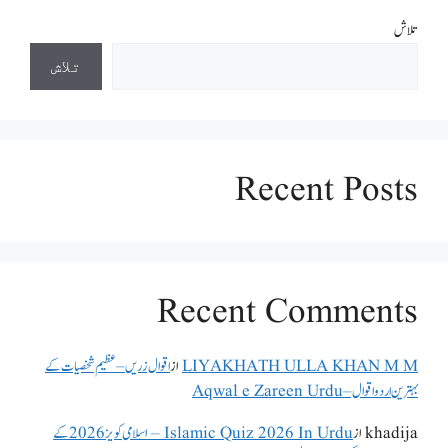
تلاش
تلاش
Recent Posts
Recent Comments
LIYAKHATH ULLA KHAN M M
از
اقوال زریں – عظیم شخصیات کے
بہترین اردو اقوال – Aqwal e Zareen Urdu
khadija
از
Islamic Quiz 2026 In Urdu – اسلامی کویز 2026 کے