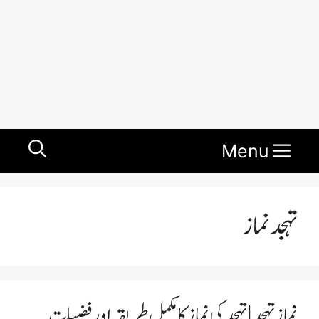
Menu
تہجد نماز
نماز تہجد | تہجد کی نماز کا مکمل طریقہ اور فضیلت