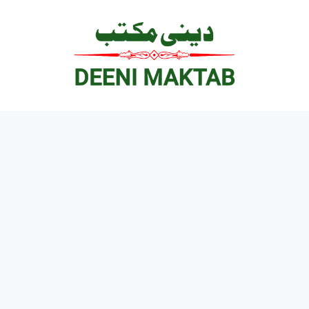
Ski
t
conten