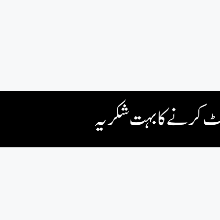
 کرنے کا بہت شکریہ