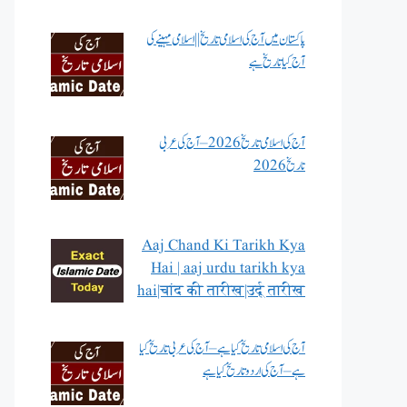
پاکستان میں آج کی اسلامی تاریخ || اسلامی مہینے کی
آج کیا تاریخ ہے
آج کی اسلامی تاریخ 2026 – آج کی عربی
تاریخ 2026
Aaj Chand Ki Tarikh Kya
Hai | aaj urdu tarikh kya
hai|चांद की तारीख|उर्दू तारीख
آج کی اسلامی تاریخ کیا ہے – آج کی عربی تاریخ کیا
ہے – آج کی اردو تاریخ کیا ہے