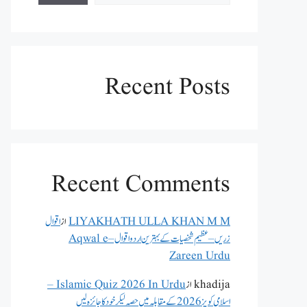
Recent Posts
Recent Comments
LIYAKHATH ULLA KHAN M M
از
اقوال
زریں – عظیم شخصیات کے بہترین اردو اقوال – Aqwal e
Zareen Urdu
khadija
از
Islamic Quiz 2026 In Urdu –
اسلامی کویز 2026 کے مقابلہ میں حصہ لیکر خود کا جائزہ لیں