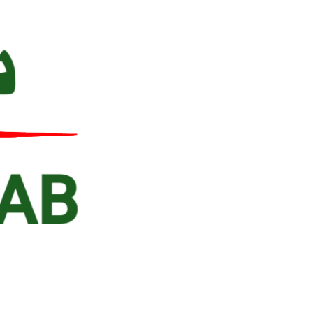
Ski
t
conten