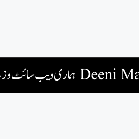
ہماری ویب سائٹ وزٹ