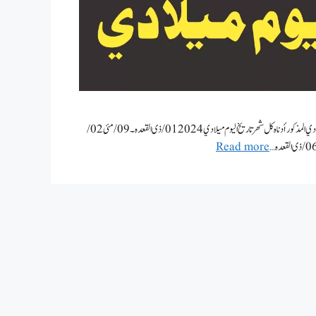
كم تاريخ اليوم هجري 2024 – تاريخ اليوم ميلادي 2024 إخوتي المسلمين الأعزاءیجدد التاريخ الهجري و الميلادي المذكور أدناه كل شهر تاريخ اليوم ميلادي 2024 01/ ذی القعدہ ۔ 09/ مئی 02/
Read more