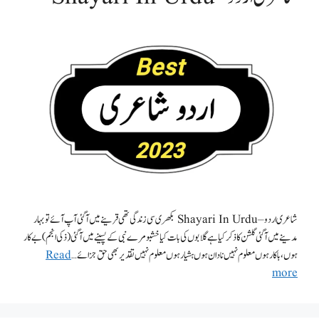
شاعری اردو – Shayari In Urdu بکھری سی زندگی تھی قرینے میں آگئی آپ آئے تو بہار
مدینے میں آگئی گلشن کا ذکر کیا ہے گلابوں کی بات کیا خشبو مرے نبی کے پسینے میں آگئی (ذکی انجم) بے کار
ہوں، باکار ہوں معلوم نہیں نادان ہوں ہشیار ہوں معلوم نہیں تقدیر بھی حق جزائے …
Read
more