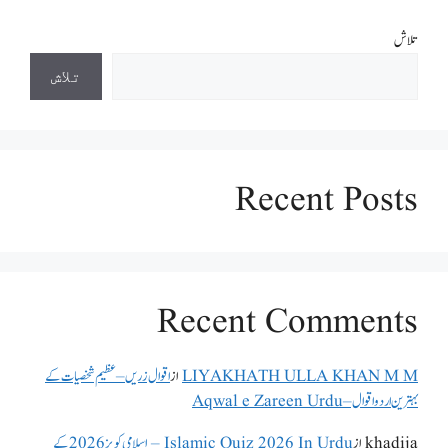
تلاش
تلاش
Recent Posts
Recent Comments
LIYAKHATH ULLA KHAN M M
از
اقوال زریں – عظیم شخصیات کے
بہترین اردو اقوال – Aqwal e Zareen Urdu
khadija
از
Islamic Quiz 2026 In Urdu – اسلامی کویز 2026 کے