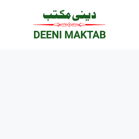
Ski
t
conten