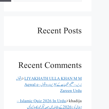
Recent Posts
Recent Comments
LIYAKHATH ULLA KHAN M M
از
اقوال
زریں – عظیم شخصیات کے بہترین اردو اقوال – Aqwal e
Zareen Urdu
khadija
از
Islamic Quiz 2026 In Urdu –
اسلامی کویز 2026 کے مقابلہ میں حصہ لیکر خود کا جائزہ لیں