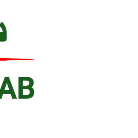
Ski
t
conten