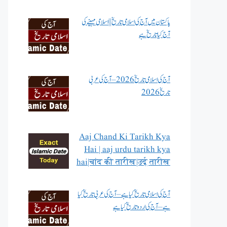
پاکستان میں آج کی اسلامی تاریخ || اسلامی مہینے کی
آج کیا تاریخ ہے
آج کی اسلامی تاریخ 2026 – آج کی عربی
تاریخ 2026
Aaj Chand Ki Tarikh Kya
Hai | aaj urdu tarikh kya
hai|चांद की तारीख|उर्दू तारीख
آج کی اسلامی تاریخ کیا ہے – آج کی عربی تاریخ کیا
ہے – آج کی اردو تاریخ کیا ہے