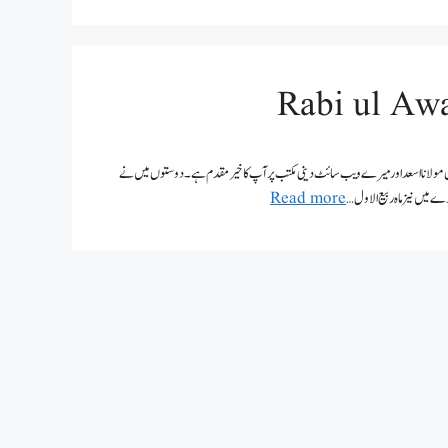
Rabi  پیارے اسلامی بھائیوں میں ہوں مولانا اسعد اور میرے ویب سائٹ دینی مکتب پر آپ کا خیر مقدم ہے۔ دوستوں میں نے
Read more