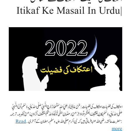
| Itikaf Ke Masail In Urdu
اعتکاف کی فضیلت اعتکاف کی فضیلت:عَنْ عَائِشَةَ رَضِيَ اللهُ عَنْهَا زَوْجِ النَّبِيِّ صَلَى اللهُ عَلَيْهِ وَسَلّمَ أَنَّ النَّبِيِّ
صَلَى اللهُ عَلَيْهِ وَسَلّمَ كَانَ يَعْتَكِفُ الْعَشْرَ الْأوَاخِرَ مِنْ رَمَضَانَ حَتّٰى تَوَفَّاهُ اللهُ ثُمَّ اعْتَكَفَ أَزْوَاجُهُ مِنْ َبْعْدِهِ۔ ترجمہ
: حضرت عائشہ رضی اللہ عنہا فرماتی ہیں کہ نبی اکرم صلی اللہ علیہ وسلم رمضان کے آخری …
Read
more