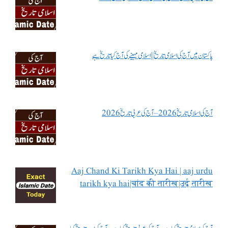
پاکستان میں آج کی اسلامی تاریخ || اسلامی مہینے کی آج کیا تاریخ ہے
آج کی اسلامی تاریخ 2026 – آج کی عربی تاریخ 2026
Aaj Chand Ki Tarikh Kya Hai | aaj urdu
tarikh kya hai|चांद की तारीख|उर्दू तारीख