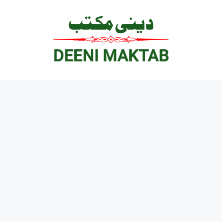
Ski
t
conten