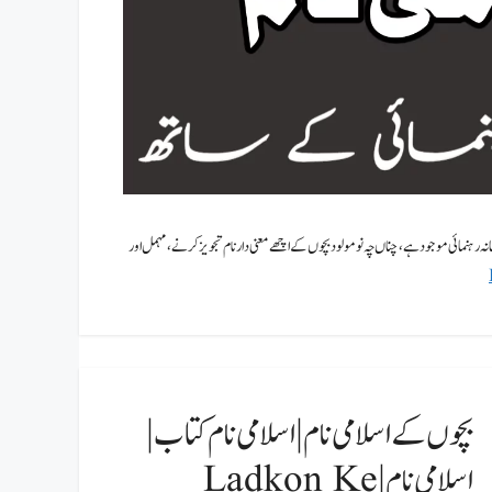
نہ رہنمائی موجود ہے، چناں چہ نومولود بچوں کے اچھے معنی دار نام تجویز کر نے،مہمل اور
بچوں کے اسلامی نام | اسلامی نام کتاب |
اسلامی نام | Ladkon Ke