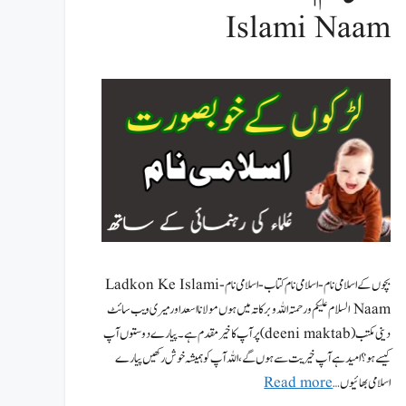
Islami Naam
بچوں کے اسلامی نام-اسلامی نام کتاب-اسلامی نام- Ladkon Ke Islami
Naam السلام علیکم ورحمتہ اللہ وبرکاتہ میں ہوں مولانا اسعد اور میری ویب سائٹ
دینی مکتب (deeni maktab) پر آپ کا خیر مقدم ہے۔ پیارے دوستوں آپ
کیسے ہو؟ امید ہے آپ خیریت سے ہوں گے، اللہ آپ کو ہمیشہ خوش رکھیں پیارے
اسلامی بھائیوں …
Read more