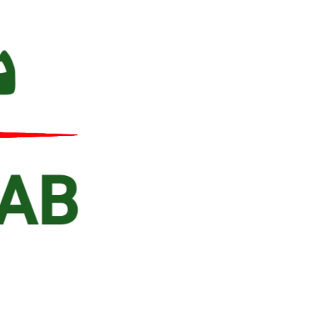
Ski
t
conten