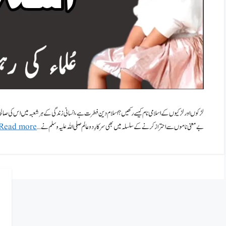
لڑکوں اور لڑکیوں کے اسلامی نام کیسے رکھیں ؟ اسلام دین فطرت ہے ،انسانی زندگی کے ہر شعبہ میں اس کی صالحا
بے معنی ناموں سے احتراز کرنے کے سلسلہ میں بھی سرکارِ دوعالم صلی اللہ علیہ وسلم نے …
Read more