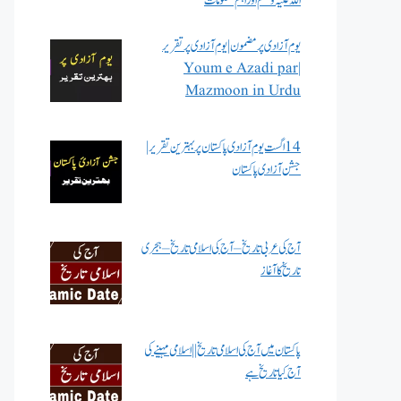
اللہ علیہ وسلم اور اہم معلومات
یوم آزادی پر مضمون | یوم آزادی پر تقریر
| Youm e Azadi par
Mazmoon in Urdu
14 اگست یوم آزادی پاکستان پر بہترین تقریر |
جشن آزادی پاکستان
آج کی عربی تاریخ – آج کی اسلامی تاریخ – ہجری
تاریخ کا آغاز
پاکستان میں آج کی اسلامی تاریخ || اسلامی مہینے کی
آج کیا تاریخ ہے