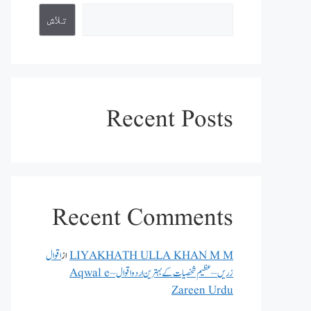
تلاش
Recent Posts
Recent Comments
LIYAKHATH ULLA KHAN M M
از
اقوال
زریں – عظیم شخصیات کے بہترین اردو اقوال – Aqwal e
Zareen Urdu