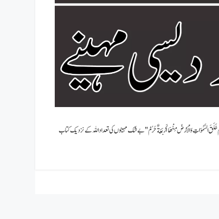
لهِ يَوْمَ خَلَقَ السَّمٰوَاتِ وَالْأَرْضَ مِنْهَا أَرْبَعَةٌ حُرُمْ"بے شک مہینوں کی تعداد اللہ کے نزدیک کتاب