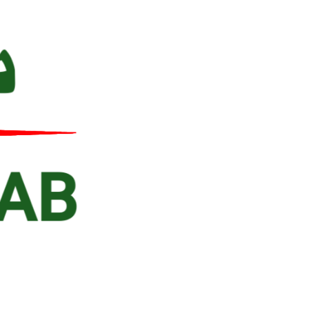
Ski
t
conten