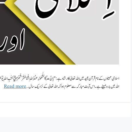
اسلامی مہینوں کے نام قرآن مجید میں اللہ تعالی کا ارشاد ہے : "إِنَّ عِدَّةَ الشُّهُوْرِ عِنْدَ اللهِ اثْنَا عَشَرَ شَهْرًا فِيْ كِتٰبِ ال
اللہ میں بارہ مہینے ہے۔اس آیت مبارکہ سے معلوم ہوا کہ اللہ تعالی کے نزدیک سال …
Read more