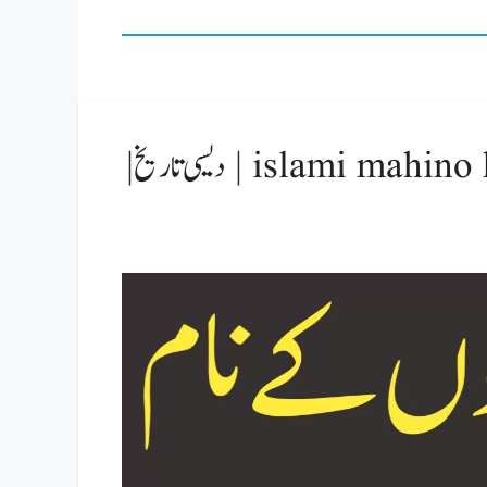
اسلامی مہینوں کے نام | islami mahino ke naam in urdu | دیسی تاریخ |