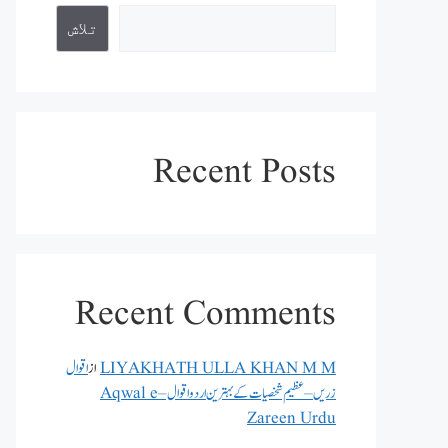
تلاش
Recent Posts
Recent Comments
LIYAKHATH ULLA KHAN M M
از
اقوال
زریں – عظیم شخصیات کے بہترین اردو اقوال – Aqwal e
Zareen Urdu