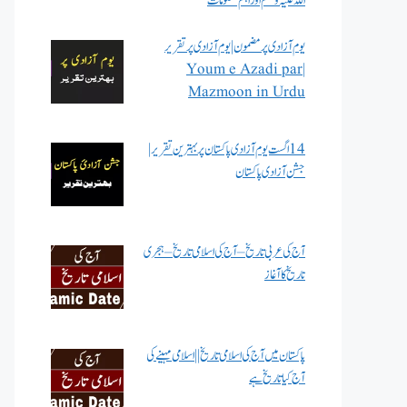
اللہ علیہ وسلم اور اہم معلومات
یوم آزادی پر مضمون | یوم آزادی پر تقریر
| Youm e Azadi par
Mazmoon in Urdu
14 اگست یوم آزادی پاکستان پر بہترین تقریر |
جشن آزادی پاکستان
آج کی عربی تاریخ – آج کی اسلامی تاریخ – ہجری
تاریخ کا آغاز
پاکستان میں آج کی اسلامی تاریخ || اسلامی مہینے کی
آج کیا تاریخ ہے