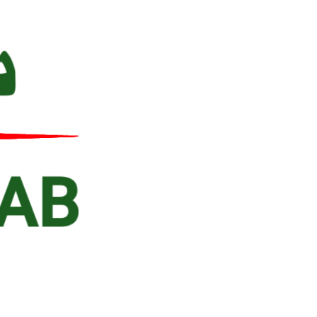
Ski
t
conten