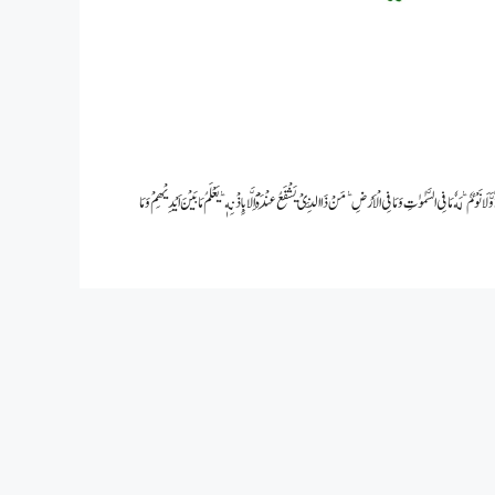
ا فِی السَّمٰوٰتِ وَ مَا فِی الْاَرْضِ ؕ مَنْ ذَا الَّذِیْ یَشْفَعُ عِنْدَهْۤ اِلَّا بِاِذْنِهٖ ؕ یَعْلَمُ مَا بَیْنَ اَیْدِیْهِمْ وَ مَا