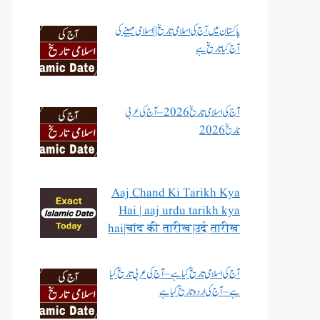
پاکستان میں آج کی اسلامی تاریخ || اسلامی مہینے کی
آج کیا تاریخ ہے
آج کی اسلامی تاریخ 2026 – آج کی عربی
تاریخ 2026
Aaj Chand Ki Tarikh Kya
Hai | aaj urdu tarikh kya
hai|चांद की तारीख|उर्दू तारीख
آج کی اسلامی تاریخ کیا ہے – آج کی عربی تاریخ کیا
ہے – آج کی اردو تاریخ کیا ہے