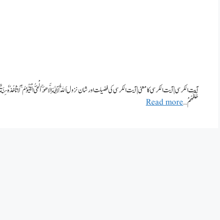
آیت الکرسی | آیت الکرسی کا معنی | آیت الکرسی کی فضیلت اور شان نزول اَللّٰهُ لَاۤ اِلٰهَ اِلَّا هُوَ ۚ اَلْحَیُّ الْقَیُّوْمُ ۚ۬ لَا تَاْخُذُهٗ سِنَةٌ وَّ لَا نَوْمٌ ؕ لَهٗ مَ
خَلْفَهُمْ …
Read more