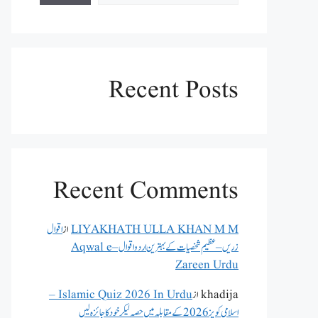
Recent Posts
Recent Comments
LIYAKHATH ULLA KHAN M M
از
اقوال
زریں – عظیم شخصیات کے بہترین اردو اقوال – Aqwal e
Zareen Urdu
khadija
از
Islamic Quiz 2026 In Urdu –
اسلامی کویز 2026 کے مقابلہ میں حصہ لیکر خود کا جائزہ لیں