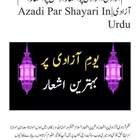
آزادی | Azadi Par Shayari In
Urdu
نظم آزادی|آزادی پر اشعار|وطن پر اشعار السلام علیکم ورحمتہ اللہ وبرکاتہ، میں ہوں مولانا اسعد ابن مولانا
سراج الحق قاسمی اور میری ویب سائٹ دینی مکتب پر میں آپ کا خیر مقدم کرتا ہوں۔ پیارے بھائیوں