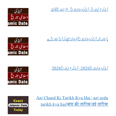
آج کی عربی تاریخ – آج کی اسلامی تاریخ – ہجری تاریخ کا آغاز
پاکستان میں آج کی اسلامی تاریخ || اسلامی مہینے کی آج کیا تاریخ ہے
آج کی اسلامی تاریخ 2026 – آج کی عربی تاریخ 2026
Aaj Chand Ki Tarikh Kya Hai | aaj urdu
tarikh kya hai|चांद की तारीख|उर्दू तारीख