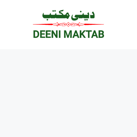
Ski
t
conten