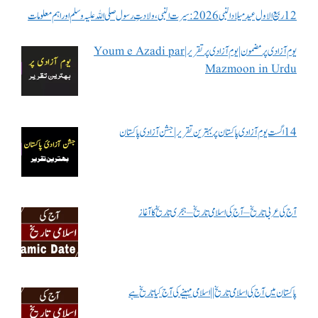
12 ربیع الاول عید میلاد النبی 2026: سیرت النبی، ولادتِ رسول صلی اللہ علیہ وسلم اور اہم معلومات
یوم آزادی پر مضمون | یوم آزادی پر تقریر | Youm e Azadi par
Mazmoon in Urdu
14 اگست یوم آزادی پاکستان پر بہترین تقریر | جشن آزادی پاکستان
آج کی عربی تاریخ – آج کی اسلامی تاریخ – ہجری تاریخ کا آغاز
پاکستان میں آج کی اسلامی تاریخ || اسلامی مہینے کی آج کیا تاریخ ہے