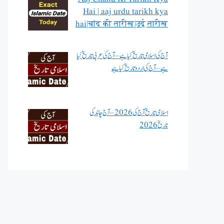
Hai | aaj urdu tarikh kya
hai|चांद की तारीख|उर्दू तारीख
آج کی اسلامی تاریخ کیا ہے – آج کی عربی تاریخ کیا
ہے – آج کی اردو تاریخ کیا ہے
اسلامی تاریخ آج کی 2026 – آج چاند کی
تاریخ 2026