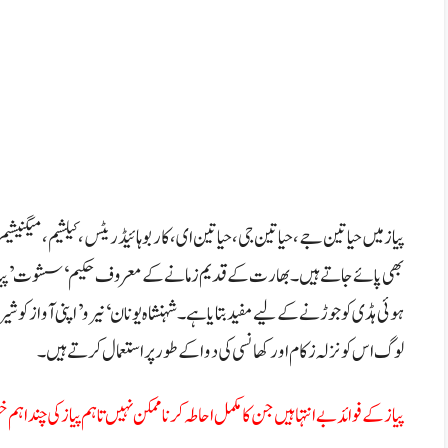
پیاز میں حیاتین جے،حیاتین جی،حیاتین ای،کاربوہائیڈریٹس،کیلشیم،میگن
بھی پائے جاتے ہیں۔
بھارت کے قدیم زمانے کے معروف حکیم ‘سشوت’ پیاز کو 
ہوئی ہڈی کو جوڑنے کے لیے مفید بتایا ہے۔
شہنشاہ یونان ‘نیرو’ اپنی آواز کوشی
لوگ اس کو نزلہ زکام اور کھانسی کی دوا کے طور پر استعمال کرتے ہیں۔
پیاز کے فوائد بے انتہا ہیں جن کا مکمل احاطہ کرنا ممکن نہیں تاہم پیاز کی چند