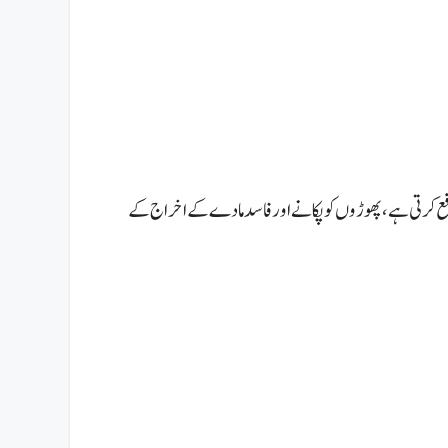
فع کرتی ہے، پھوڑوں کو پکانے اور فاسد مادے کے اخراج کے