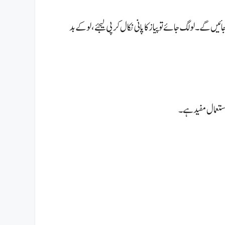
 جائیں گے۔
لو لگ جائے تو پیاز کا پانی نکال کر پی لیجئے،لوکے بد
استعمال مفید ہے۔