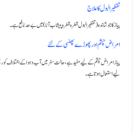
تقطیر البول کا علاج
پیاز کا جوشاندہ (تقطیرالبول قطرہ قطرہ پیشاب آنا) میں بے حد نافع ہے۔
امراض چشم اور پھوڑے پھنسی کے لئے
پیاز امراض چشم کے لیے مفید ہے، حالت سفر میں آب و ہوا کے اختلاف کو ر
لیے استعمال ہوتا ہے۔