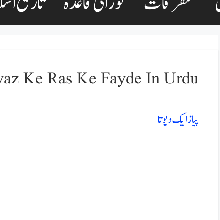
متفرقات
نورانی قاعدہ
تاریخ اسل
Pyaz Ke Ras Ke Fayde In Urdu |پیاز کو دیوتا کیوں کہاگ
پیاز ایک دیوتا