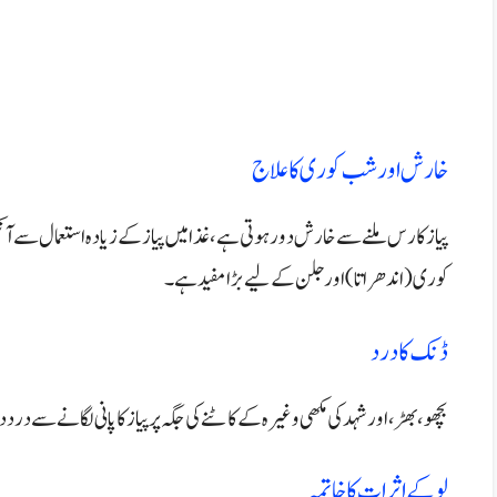
خارش اور شب کوری کا علاج
پیاز کا رس ملنے سے خارش دور ہوتی ہے، غذا میں پیاز کے زیادہ استعمال سے آنکھو
کوری (اندھراتا) اور جلن کے لیے بڑا مفید ہے۔
ڈنک کا درد
بچھو، بھڑ، اور شہد کی مکھی وغیرہ کے کاٹنے کی جگہ پر پیاز کا پانی لگانے سے درد 
لو کے اثرات کا خاتمہ