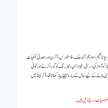
یشیم،پوٹاشیم،سوڈیم،گندھک،فاسفورس،آئرن اور معدنی نمکیات
آواز کی درستی، تیز ذہن، نیز رنگ کو گورا کرنے اور ٹوٹی
ری بنانے کے لیے سال کے بارہ مہینے پیاز کھاتا تھا، آئرلینڈ میں
 اہم خصوصیات درج ذیل ہیں۔