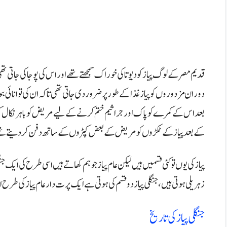
قدیم مصر کے لوگ پیاز کو دیوتا کی خوراک سمجھتے تھے اور اس کی پوجا کی جاتی ت
دوران مزدوروں کو پیاز غذا کے طور پر ضرور دی جاتی تھی تاکہ ان کی توانائی
بعد اس کے کمرے کو پاک اور جراثیم ختم کرنے کے لیے مریض کو باہر نکال کر
کے بعد پیاز کے ٹکڑوں کو مریض کے بعض کپڑوں کے ساتھ دفن کر دیتے تھے ا
پیاز کی یوں تو کئی قسمیں ہیں لیکن عام پیاز جو ہم کھاتے ہیں اسی طرح کی ایک جنگ
زہریلی ہوتی ہیں، جنگلی پیاز دو قسم کی ہوتی ہے ایک پرت دار عام پیاز کی ط
جنگلی پیاز کی تاریخ