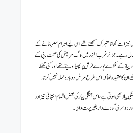
ھی نیز اسے کھانا متبرک سمجھتے تھے اسی لیے اہرام مصر بنانے کے
 بحال رہے۔
جزائر غرب الہند میں لوگ مریض کی صحت یابی کے
 پیاز کے ٹکڑے پورے فرش پر پھیلا دیتے تھے اور کئی گھنٹے
ن کا عقیدہ تھا کہ اس طرح مرض دوبارہ حملہ نہیں کرتا۔
لی پیاز بھی ہوتی ہے، اس جنگلی پیازکی بعض اقسام انتہائی تیز اور
رح اور دوسری گودے دار بغیرپرت والی۔