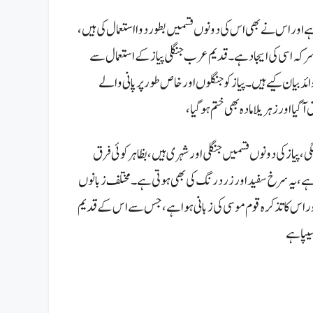
 466 قبل از مسیح اس کا تذکرہ کیا ہے اور اس نے بھی اس کی دونوں قسمیں بطور دوا استعمال کی ہیں،
کا سرکہ اسی کی ایجاد ہے۔ قدیم عرب جنگلی پیاز کے استعمال سے
ائد بیان کیے ہیں۔
پیاز کو جنگلوں اور خاص طور پر پانی والے
یا اور زہریلا مادہ بھی ختم ہوگیا،
ی، پیاز کی دونوں قسمیں جنگلی اور شہری ہیں، بظاہر کوئی فرق
 ہے،یہ سرخ سفید اور زرد رنگ کی بھی ہوتی ہے۔
مختلف زبانوں
ر اس کا تذکرہ قوم موسی کی زبانی ہوا ہے، جس سے اس کے قدیم
سیپا ہے