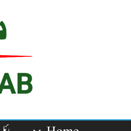
Ski
t
conten