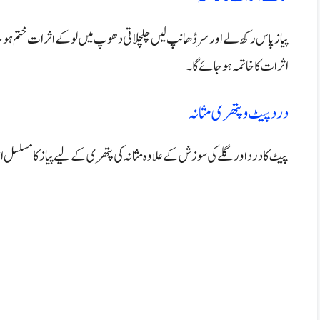
پیاز پاس رکھ لے اور سر ڈھانپ لیں چلچلاتی دھوپ میں لو کے اثرات ختم ہو
اثرات کا خاتمہ ہو جائے گا۔
درد پیٹ و پتھری مثانہ
پیٹ کا درد اور گلے کی سوزش کے علاوہ مثانہ کی پتھری کے لیے پیاز کا مسلسل 