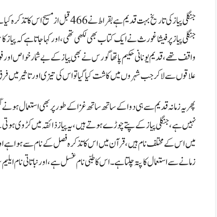
جنگلی پیاز کی تاریخ بہت قدیم ہے بقراط نے
جنگلی پیاز پر فیشا غورث نے ایک کتاب بھی لکھی تھی، اور کہا جاتا ہے کہ پیاز 
واقف تھے، قدیم یونانی حکیم پاتھا گورس نے بھی پیاز کے بےشمار خواص اور فو
علاقوں سے لاکر جب شہروں میں کاشت کیا گیا تو اس کی تیزی اور تاثیر میں فرق آ گ
پھر یہ زمانہ قدیم سے ہی دوا کے ساتھ ساتھ غزا کے طور پر بھی استعمال ہونے لگ
نہیں ہے، جنگلی پیاز کے پتے چوڑے ہوتے ہیں، یہ پیاز ذائقہ میں کڑوی ہوتی
میں اس کے مختلف نام ہیں، قرآن میں اس کا تذکرہ فصل کے نام سے ہوا ہے او
زمانے سے استعمال کا پتہ چلتا ہے۔ اس کا طبی نام غسل ہے، اور نباتاتی نام ایلیم 