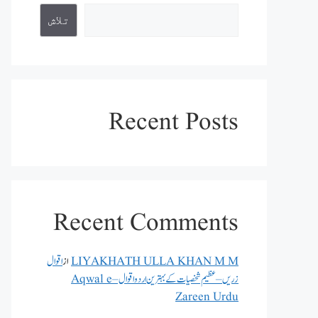
تلاش
Recent Posts
Recent Comments
LIYAKHATH ULLA KHAN M M
از
اقوال
زریں – عظیم شخصیات کے بہترین اردو اقوال – Aqwal e
Zareen Urdu