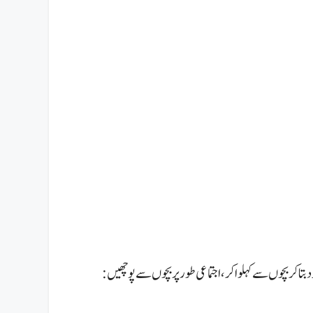
د بتا کر بچوں سے کہلوا کر،اجتماعی طور پر بچوں سے پوچھیں: