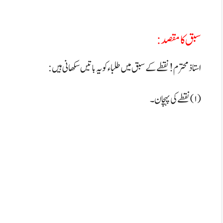
سبق کا مقصد:
استاذ محترم! نقطے کے سبق میں طلباء کو یہ باتیں سکھانی ہیں:
(۱) نقطے کی پہچان۔