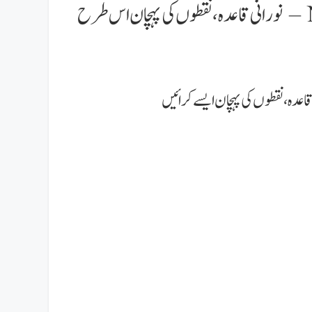
Noorani Qaida Urdu Lesson 9 – نورانی قاعدہ، نقطوں کی پہچان اس طرح