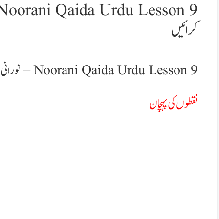
کرائیں
Noorani Qaida Urdu Lesson 9 – نورانی قاعدہ، نقطوں کی پہچان ایسے کرائیں
نقطوں کی پہچان