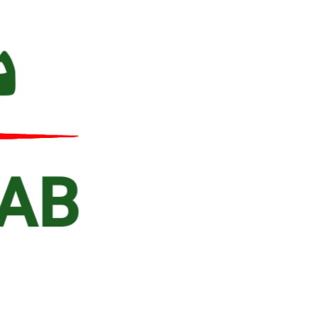
Ski
t
conten