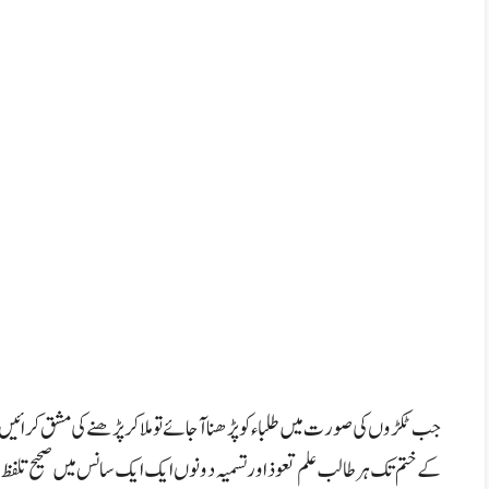
کے ختم تک ہر طالب علم تعوذ اور تسمیہ دونوں ایک ایک سانس میں صحیح تلفظ