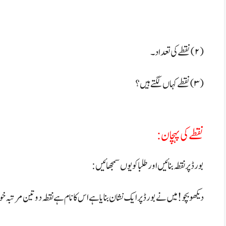
(۲) نقطے کی تعداد۔
(۳) نقطے کہاں لگتے ہیں؟
نقطے کی پہچان:
بورڈ پر نقطہ بنائیں اور طلبا کو یوں سمجھائیں:
دیکھو بچو!میں نے بورڈ پر ایک نشان بنایا ہے اس کا نام ہے نقطہ دو تین مرتبہ خو