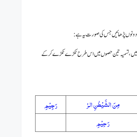
یہ دونوں پڑھائیں جس کی صورت یہ ہے:
وں میں،تسمیہ تین حصوں میں اس طرح ٹکڑے ٹکڑے کر کے
مِنَ الشَّيْطٰنِ الرْ
رَجِيْمِ
رَحِيْمِ