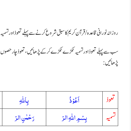
روزانہ نورانی قاعدہ/قرآن کریم کا سبق شروع کرنے سے پہلے تعوذ اور تسم
سب سے پہلے تعوذ اور تسمیہ ٹکڑے ٹکڑے کر کے پڑھائیں، تعوذ چار حص
پڑھائیں:
اَعُوْذُ
بِاللهِ
تعوذ
بِسْمِ اللهِ الرْ
رَحْمٰنِ الرْ
تسمیہ