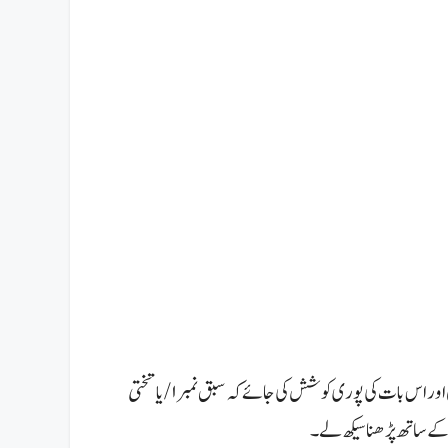
جب ٹکڑوں کی صورت میں طلباء کو پڑھنا آ جائے تو ملا کر پڑھنے کی مشق کرائیں اور اس بات کی پوری کوشش کی جائے کہ سبق نمبر۱/یا تختی
 کے ساتھ پڑھنا سیکھ لے۔