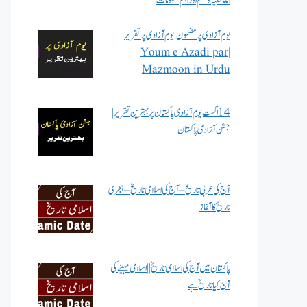
اللہ علیہ وسلم اور اہم معلومات
یوم آزادی پر مضمون | یوم آزادی پر تقریر
| Youm e Azadi par
Mazmoon in Urdu
14 اگست یوم آزادی پاکستان پر بہترین تقریر |
جشن آزادی پاکستان
آج کی عربی تاریخ – آج کی اسلامی تاریخ – ہجری
تاریخ کا آغاز
پاکستان میں آج کی اسلامی تاریخ || اسلامی مہینے کی
آج کیا تاریخ ہے