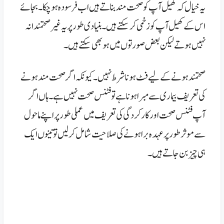
یہ خیال کہ کھیل آپ کو صحت مند بناتے ہیں اب فرسودہ ہوچکا۔ بجائے
اس کے کھیل آپ کو زخمی کر سکتے ہیں۔ بنیادی طور پر یہ غیرصحتمندانہ
نہیں ہوتے لیکن بعض صورتوں میں ہو بھی سکتے ہیں۔
صحتمند ہونے کے لیے فٹ ہونا شرط نہیں۔ کیونکہ اگر صحت مند ہونے
کی تعریف بیماری سے مبرا ہونا ہے تو فٹنس صحت نہیں ہے۔ ہاں اگر
آپ فٹنس صحت اور کارکردگی کی تعریف میں عملی طور پر اپنے ماحول
سے موثر طور پر عہدہ برا ہونے کی صلاحیت شامل کر لیں تو تینوں ایک
ہی چیز بن جاتے ہیں۔