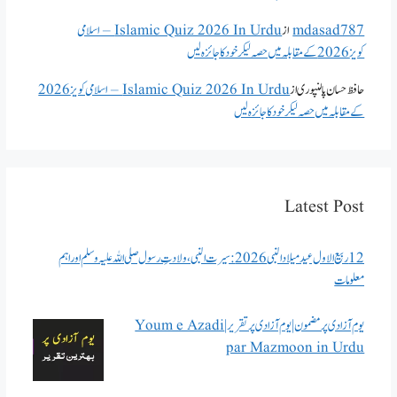
mdasad787
از
Islamic Quiz 2026 In Urdu – اسلامی
کویز 2026 کے مقابلہ میں حصہ لیکر خود کا جائزہ لیں
حافظ حسان پالنپوری
از
Islamic Quiz 2026 In Urdu – اسلامی کویز 2026
کے مقابلہ میں حصہ لیکر خود کا جائزہ لیں
Latest Post
12 ربیع الاول عید میلاد النبی 2026: سیرت النبی، ولادتِ رسول صلی اللہ علیہ وسلم اور اہم
معلومات
یوم آزادی پر مضمون | یوم آزادی پر تقریر | Youm e Azadi
par Mazmoon in Urdu