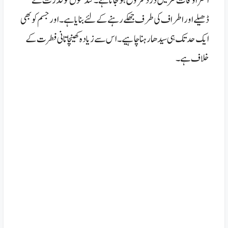
اکثر اوقات کمر میں درد شروع ہو جاتا ہے۔ کندھوں کو قدرت نے
ڈھیلے اور اطراف کی طرف جھکے رہنے کے لئے بنایا ہے۔ اور جسم کو بھی
ایک حد تک ہی سیدھا رہنا چاہیے۔اس سے زیادہ کھینچا تانی فطرت کے
خلاف ہے۔