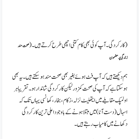
( کارکردگی۔ آپ کوئی بھی کام کتنی اچھی طرح کرتے ہیں۔(
صحت مند
زندگی پر مضمون
ہم دیکھتے ہیں کہ آپ فٹ ہوئے بغیر بھی صحت مند ہو سکتے ہیں۔ یہ بھی
ہو سکتا ہے کہ آپ کی صحت کمزور لیکن کارکردگی شاندار ہو۔ تقریبا ہر
اولمپک مقابلے میں ایتھلیٹ نزلہ، زکام، بخار، کھانسی یہاں تک کہ
اسہال (دست آنا) میں مبتلا ہونے کے باوجود اعلی ترین کارکردگی
دکھانے میں کامیاب رہتے ہیں۔