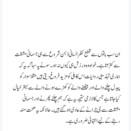
ان سب باتوں سے قطع نظر انسانی ذہن شروع سے ہی جسمانی مشقت
سے کتراتا ہے۔ خواہ وہ ورزش ہی کیوں نہ ہو۔ سونے پہ سہاگہ یہ کہ
ہماری تہذیبی روایات اس کاہلی کو مزید فروغ دیتی ہیں مثلا سوار کو
پیدل چلنے والے اور بیٹھنے والے کو کھڑے ہونے والے سے بہتر خیال
کیا جاتا ہے جس کا لازمی نتیجہ یہ ہے کہ ہم چلنے پھرنے اور جسمانی
مشقت سے جی چرانے کے عادی ہو گئے ہیں۔حالانکہ یہ صحت مند
رہنے کے لیے انتہائی ضروری ہے۔