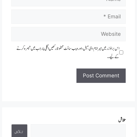
Email
Website
اس براؤزر میں میرا نام، ای میل، اور ویب سائٹ محفوظ رکھیں اگلی بار جب میں تبصرہ کرنے
کےلیے۔
تلاش
تلاش