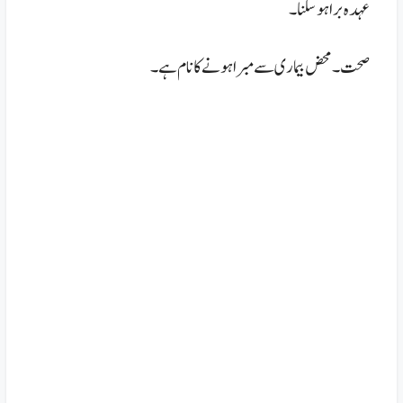
عہدہ براہوسکنا۔
صحت ۔محض بیماری سے مبرا ہونے کا نام ہے۔