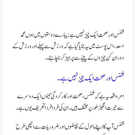
فٹنس اور صحت ایک چیز نہیں ہے :پیارے دوستوں میں ہوں محمد
اسعد، اس پوسٹ میں یہ بتایا گیا ہے کہ ورزش سےپہلے اور ورزش کے
دوران کن چیزوں کے پینے سے پرہیز کرنا چاہئے۔
فٹنس اور صحت ایک چیز نہیں ہے۔
امر واقعہ یہ ہے کہ فٹنس، صحت اور کارکردگی تینوں ایک دوسرے
سے حیرت انگیز طور پر مختلف ہیں۔ ان کی فردا فردا تعریف یوں ہے۔
فٹنس آپ کا اپنے ماحول کے تقاضوں اور ضروریات سے اچھی طرح