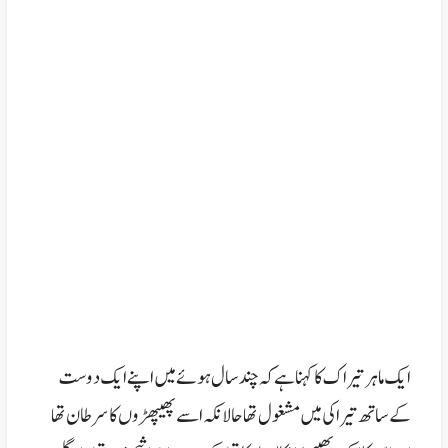
ایک ماہر تیراک کا کہنا ہے کہ چند سال ہوئے میں اپنے ایک دوست
کے ساتھ تیراکی میں مشغول تھا حالانکہ اسے پھیپھڑوں کا سرطان تھا