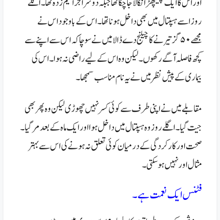
اور اس کا ایک پھیپھڑا نکالا جا چکا تھا جبکہ دوسرا جراثیم زدہ تھا۔ اگلے
روز اسے ہسپتال میں بھی داخل ہونا تھا۔ اس کے باوجود اس نے
مجھے ۵۰ گز تیرنے کا چیلنج دے ڈالا میں نے سوچا کہ اس سے اپنے سے
کچھ فاصلہ آگے رکھوں۔ لیکن وہ اس کے لیے راضی نہ ہوا۔ اس کی
بیماری کے پیش نظر میں نے یہ نام مناسب سمجھا۔
مقابلے میں نے اپنی طرف سے کوئی کسر نہیں چھوڑی لیکن وہ پھر بھی
جیت گیا۔ اگلے روز وہ ہسپتال میں داخل ہوا اور ایک ماہ کے بعد مر گیا۔
صحت اور کارکردگی کے درمیان کوئی تعلق نہ ہونے کی اس سے
بہتر
مثال اور نہیں ہو سکتی۔
فٹنس ایک نعمت ہے۔