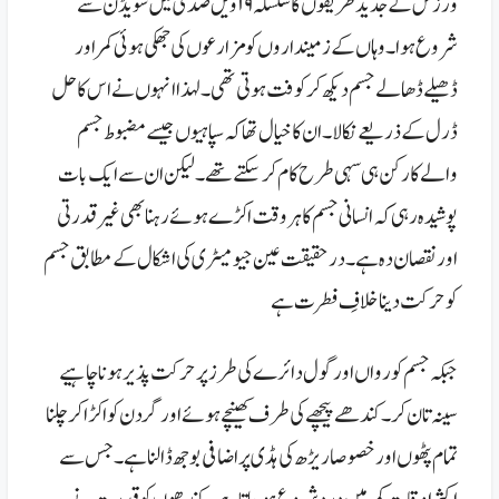
ورزش کے جدید طریقوں کا سلسلہ ۱۹ ویں صدی میں سویڈن سے
شروع ہوا۔ وہاں کے زمینداروں کو مزارعوں کی جھکی ہوئی کمراور
ڈھیلے ڈھالے جسم دیکھ کر کوفت ہوتی تھی۔ لہذا انہوں نے اس کا حل
ڈرل کے ذریعے نکالا۔ ان کا خیال تھا کہ سپاہیوں جیسے مضبوط جسم
والے کارکن ہی سہی طرح کام کر سکتے تھے۔ لیکن ان سے ایک بات
پوشیدہ رہی کہ انسانی جسم کا ہر وقت اکڑے ہوئے رہنا بھی غیر قدرتی
اور نقصان دہ ہے۔ درحقیقت عین جیومیٹری کی اشکال کے مطابق جسم
کو حرکت دینا خلافِ فطرت ہے
جبکہ جسم کو رواں اور گول دائرے کی طرز پر حرکت پذیر ہونا چاہیے
سینہ تان کر۔ کندھے پیچھے کی طرف کھینچے ہوئے اور گردن کو اکڑا کر چلنا
تمام پٹھوں اور خصوصا ریڑھ کی ہڈی پر اضافی بوجھ ڈالنا ہے۔ جس سے