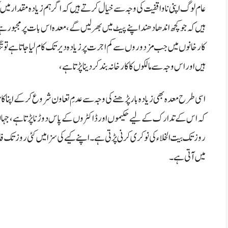
عام لوگ اپنی ناواقفیت کی وجہ سے خیال کرتے ہیں کہ اگر ہم زیادہ مقدار میں ک
ہیں کہ جو کچھ اندھا دھند اپنے پیٹ میں بھر لیں گے، معدہ اس بات پر مجبور
کارخانوں میں جب مزدوروں سے کم اجرت پر زیادہ دیر تک کام لیا جاتا ہے تو تن
ہیں اور اس وجہ سے مالکوں کا کارخانہ بند کر دینا پڑتا ہے،
اسی طرح معدہ بھی زیادہ بار پڑھنے کی وجہ سے عدمِ تعاون شروع کر کے اپنا کام بند 
کہ اس کے تدارک کے لیے حکیموں اور ڈاکٹروں کے پاس دوڑنا پڑتا ہے،
جہاں
روزتک بیت الخلاء کی نوکری کرنی پڑتی ہے۔اپنے کیے کی سزا میں کئی روز تک
میں آتی ہے۔