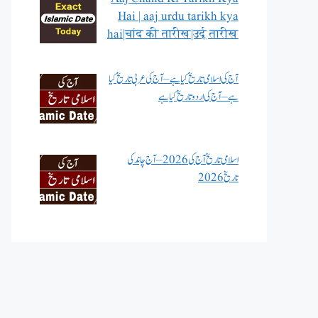
Hai | aaj urdu tarikh kya
hai|चांद की तारीख|उर्दू तारीख
آج کی اسلامی تاریخ کیا ہے – آج کی عربی تاریخ کیا
ہے – آج کی اردو تاریخ کیا ہے
اسلامی تاریخ آج کی 2026 – آج چاند کی
تاریخ 2026