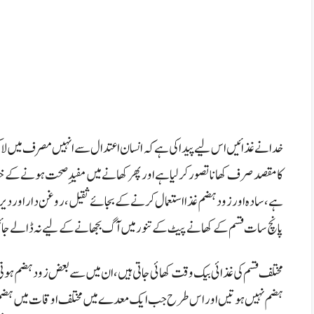
خدا نے غذائیں اس لیے پیدا کی ہے کہ انسان اعتدال سے انہیں مصرف میں لا 
کا مقصد صرف کھانا تصور کر لیا ہے اور پھر کھانے میں مفیدِ صحت ہونے کے خیا
ہے،
سادہ اور زود ہضم غذا استعمال کرنے کے بجائے ثقیل، روغن دار اور د
پانچ سات قسم کے کھانے پیٹ کے تنور میں آگ بجھانے کے لیے نہ ڈالے جائیں ی
مختلف قسم کی غذائی بیک وقت کھائی جاتی ہیں، ان میں سے بعض زود ہضم ہوت
ہضم نہیں ہوتیں اور اس طرح جب ایک معدے میں مختلف اوقات میں ہضم ہو