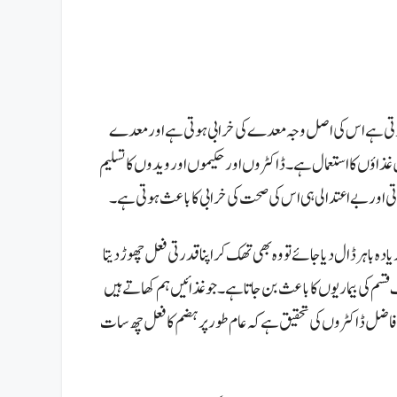
ا ہوتی ہے اس کی اصل وجہ معدے کی خرابی ہوتی ہے اور معدے
ل غذاؤں کا استعمال ہے۔
ڈاکٹروں اور حکیموں اور ویدوں کا تسلیم
دتی اور بے اعتدالی ہی اس کی صحت کی خرابی کا باعث ہوتی ہے۔
ہر ڈال دیا جائے تو وہ بھی تھک کر اپنا قدرتی فعل چھوڑ دیتا
سم کی بیماریوں کا باعث بن جاتا ہے۔
جو غذائیں ہم کھاتے ہیں
اضل ڈاکٹروں کی تحقیق ہے کہ عام طور پر ہضم کا فعل چھ سات