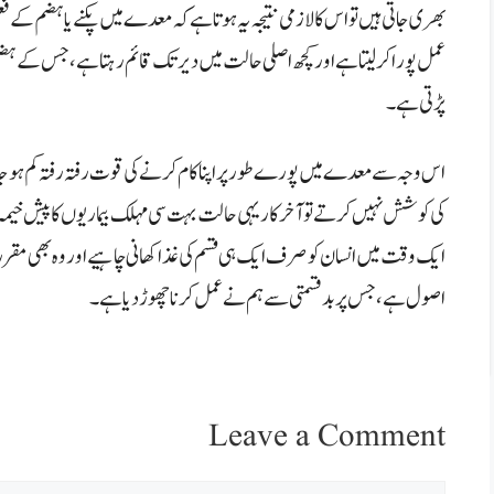
بھری جاتی ہیں تو اس کا لازمی نتیجہ یہ ہوتا ہے کہ معدے میں پکنے یا ہضم کے فع
عمل پورا کر لیتا ہے اور کچھ اصلی حالت میں دیر تک قائم رہتا ہے، جس 
پڑتی ہے۔
اس وجہ سے معدے میں پورے طور پر اپنا کام کرنے کی قوت رفتہ رفتہ کم ہو جا
کی کوشش نہیں کرتے تو آخر کار یہی حالت بہت سی مہلک بیماریوں کا پیش خیم
ایک وقت میں انسان کو صرف ایک ہی قسم کی غذا کھانی چاہیے اور وہ بھی مقر
اصول ہے، جس پر بدقسمتی سے ہم نے عمل کرنا چھوڑ دیا ہے۔
Leave a Comment