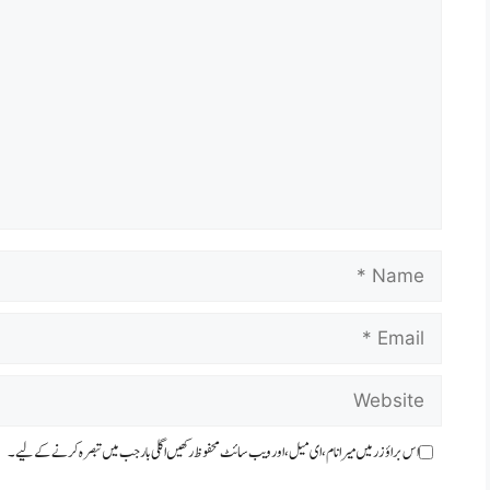
Comment
Name
Email
Website
اس براؤزر میں میرا نام، ای میل، اور ویب سائٹ محفوظ رکھیں اگلی بار جب میں تبصرہ کرنے کےلیے۔