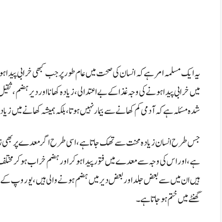
یہ ایک مسلمہ امر ہے کہ انسان کی صحت میں عام طور پر جب کبھی خرابی پید
میں خرابی پیدا ہونے کی وجہ غذا کے بے اعتدالی، زیادہ کھانا اور دیر ہضم، ثقی
شدہ مسئلہ ہے کہ آدمی کم کھانے سے بیمار نہیں ہوتا،بلکہ ہمیشہ کھانے میں زیا
جس طرح انسان زیادہ محنت سے تھک جاتا ہے،اسی طرح اگر معدے پر بھی زیادہ با
ہے،اور اس کی وجہ سے معدے میں فتور پیدا ہوکر اور ہضم خراب ہو کر مختلف ق
ہیں ان میں سے بعض جلد اور بعض دیر میں ہضم ہونے والی ہیں، یوروپ کے ف
گھنٹے میں ختم ہو جاتا ہے۔