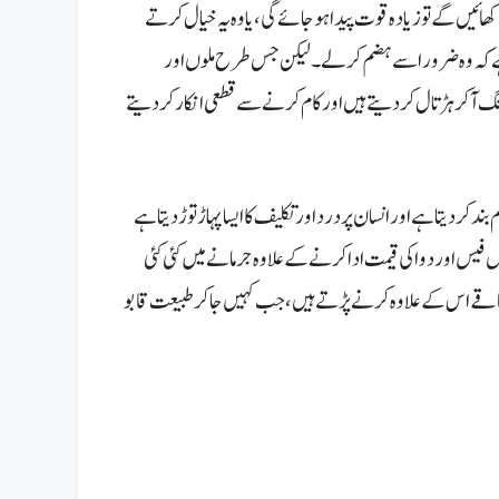
ھائیں گے تو زیادہ قوت پیدا ہوجائے گی، یا وہ یہ خیال کرتے
 ہے کہ وہ ضرور اسے ہضم کر لے۔
لیکن جس طرح ملوں اور
گ آکر ہڑتال کر دیتے ہیں اور کام کرنے سے قطعی انکار کر دیتے
کر دیتا ہے اور انسان پر درد اور تکلیف کا ایسا پہاڑ توڑ دیتا ہے
 فیس اور دوا کی قیمت ادا کرنے کے علاوہ جرمانے میں کئی کئی
 فاقے اس کے علاوہ کرنے پڑتے ہیں،جب کہیں جا کر طبیعت قابو