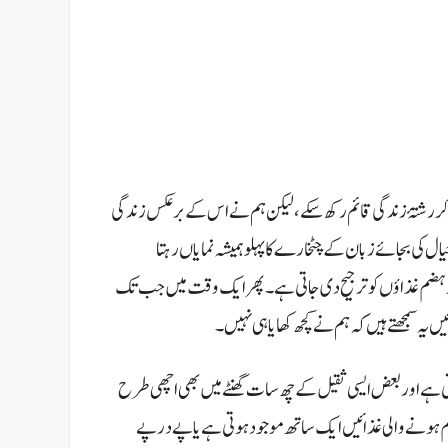
کر رشتۂ زندگی قائم رکھ سکے، لیکن ہم نے اس کے برعکس زندگی
ل کی بجائے زبان کے چٹخارے کا پہلو ہمیشہ نمایاں رہتا
یر ہضم غذاؤں کو ترجیح دی جاتی ہے۔ پھر ایک وقت میں جب تک
ہ سمجھتے ہیں کہ ہم نے کچھ کھایا ہی نہیں۔
ی ہے اور بعض ایسی ثقیل کے چھ سات گھنٹے میں بھی اچھی طرح
نے والی غذائیں ایک ساتھ موجود ہوتی ہے یا پےدر پے