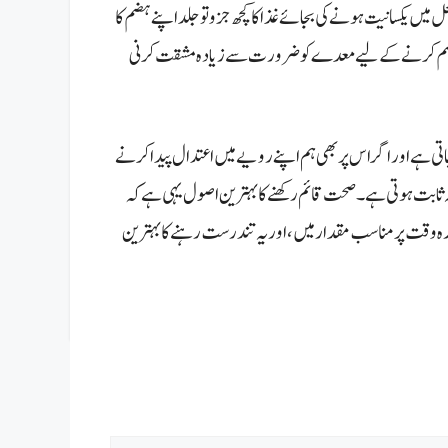
ل میں یکسانیت ہونے کی بجائے غذا کا کچھ جزو تو جلد اپنے ہضم کا
کے ہضم کرنے کے لیے معدے کو ضرورت سے زیادہ مشقت کرنی
تی ہے اور اگر اس پر بھی ہم اپنے رویے میں اعتدال پیدا کرنے
ہ ثابت ہوتی ہے۔
صحت قائم رکھنے کا بہترین اصول یہی ہے کہ
رہ وقت پر مناسب مقدار میں، اور یہ تندرست رہنے کا بہترین