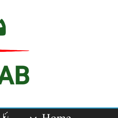
Ski
t
conten