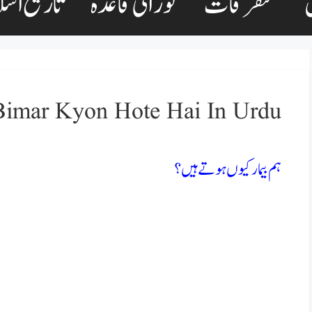
متفرقات
نورانی قاعدہ
تاریخ اسل
Ham Bimar Kyon Hote Hai In Urdu|ہم بیمار کیوں
ہم بیمار کیوں ہوتے ہیں؟