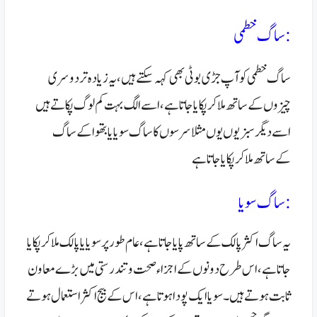
:ساگ خطمی
ساگ خطمی کو آپ جڑی بوٹی بھی کہہ سکتے ہیں، یہ زیادہ تر دوسری
چیزوں کے ساتھ ملاکر پکایا جاتا ہے، اسے الگ بہت کم لوگ پکاتے ہیں
اسے دیگر سبزیوں یوں مثلا سرسوں کا ساگ سویا یا بتھوا کے ساگ
کےساتھ ملاکر پکایا جاتا ہے
:ساگ سویا
یہ ساگ اکثر پالک کے ساتھ پایا جاتا ہے، عام طور پر سویا یا پالک ملاکر پکایا
جاتا ہے،اس طرح دونوں کے اجزاء صحت و تندرستی میں بڑے معاون
ثابت ہوتے ہیں۔
سویا ایک پودا ہوتا ہے، اس کے بیج اکثر استعمال ہوتے