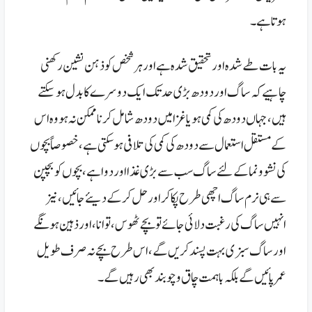
ہوتا ہے۔
یہ بات طے شدہ اور تحقیق شدہ ہے اور ہر شخص کو ذہن نشین رکھنی
چاہیے کہ ساگ اور دودھ بڑی حد تک ایک دوسرے کا بدل ہو سکتے
ہیں، جہاں دودھ کی کمی ہو یا غزا میں دودھ شامل کرنا ممکن نہ ہو وہ اس
کے مستقل استعمال سے دودھ کی کمی کی تلافی ہو سکتی ہے،
خصوصاً بچوں
کی نشوونما کے لئے ساگ سب سے بڑی غذا اور دوا ہے، بچوں کو بچپن
سے ہی نرم ساگ اچھی طرح پکا کر اور حل کرکے دیئے جائیں، نیز
انہیں ساگ کی رغبت دلائی جائے تو بچے ٹھوس، توانا، اور ذہین ہونگے
اور ساگ سبزی بہت پسند کریں گے، اس طرح بچے نہ صرف طویل
عمر پائیں گے بلکہ باہمت چاق وچوبند بھی رہیں گے۔