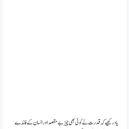
یاد رکھیے کہ قدرت نے کوئی بھی چیز بے مقصد اور انسان کے فائدے