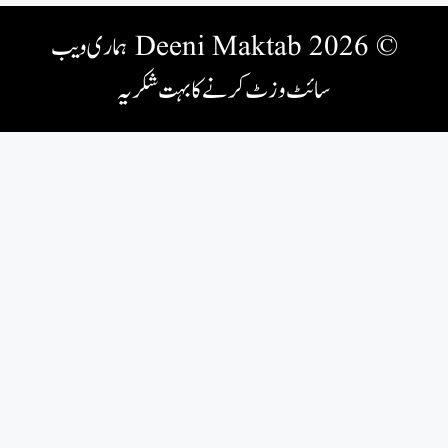
© 2026 Deeni Maktab
ہماری ویب
سائٹ وزٹ کرنے کا بہت شکریہ