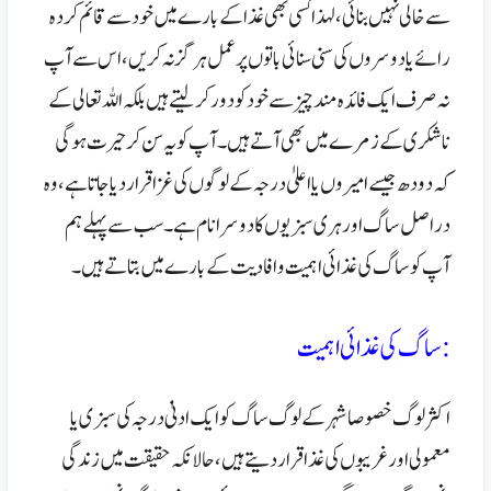
سے خالی نہیں بنائی، لہذا کسی بھی غذا کے بارے میں خود سے قائم کردہ
رائے یا دوسروں کی سنی سنائی باتوں پر عمل ہرگز نہ کریں،اس سے آپ
نہ صرف ایک فائدہ مند چیز سے خود کو دور کر لیتے ہیں بلکہ اللہ تعالی کے
ناشکری کے زمرے میں بھی آتے ہیں۔
آپ کو یہ سن کر حیرت ہو گی
کہ دودھ جیسے امیروں یا اعلیٰ درجہ کے لوگوں کی غزا قرار دیا جاتا ہے، وہ
دراصل ساگ اور ہری سبزیوں کا دوسرا نام ہے۔
سب سے پہلے ہم
آپ کو ساگ کی غذائی اہمیت و افادیت کے بارے میں بتاتے ہیں۔
:ساگ کی غذائی اہمیت
اکثر لوگ خصوصا شہر کے لوگ ساگ کو ایک ادنیٰ درجہ کی سبزی یا
معمولی اور غریبوں کی غذا قرار دیتے ہیں، حالانکہ حقیقت میں زندگی