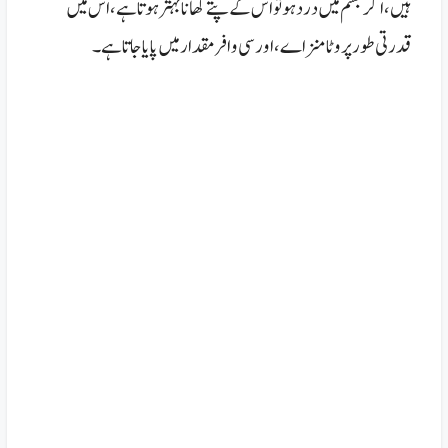
ہیں، اگر جسم میں درد ہو تو اس کے پتے کھانا بہتر ہوتا ہے، اس میں
قدرتی طور پر وٹامنز اے، اور سی وافر مقدار میں پایا جاتا ہے۔