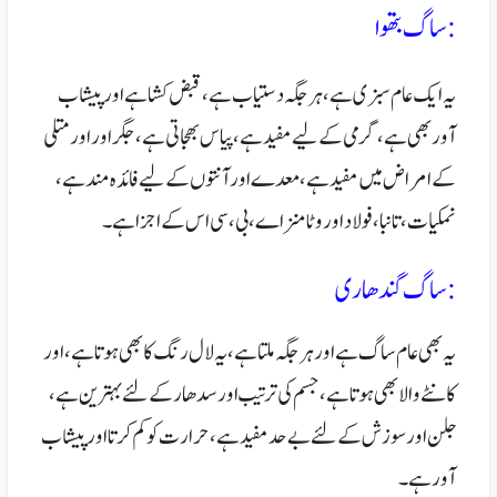
:ساگ بتھوا
یہ ایک عام سبزی ہے، ہر جگہ دستیاب ہے، قبض کشا ہے اور پیشاب
آور بھی ہے،گرمی کے لیے مفید ہے، پیاس بھجاتی ہے، جگر اور اور متلی
کے امراض میں مفید ہے، معدے اور آنتوں کے لیے فائدہ مند ہے،
نمکیات، تانبا، فولاد اور وٹامنز اے، بی ،سی اس کے اجزا ہے۔
:ساگ گندھاری
یہ بھی عام ساگ ہے اور ہر جگہ ملتا ہے، یہ لال رنگ کا بھی ہوتا ہے، اور
کانٹے والا بھی ہوتا ہے، جسم کی ترتیب اور سدھار کے لئے بہترین ہے،
جلن اور سوزش کے لئے بے حد مفید ہے، حرارت کو کم کرتا اور پیشاب
آور ہے۔