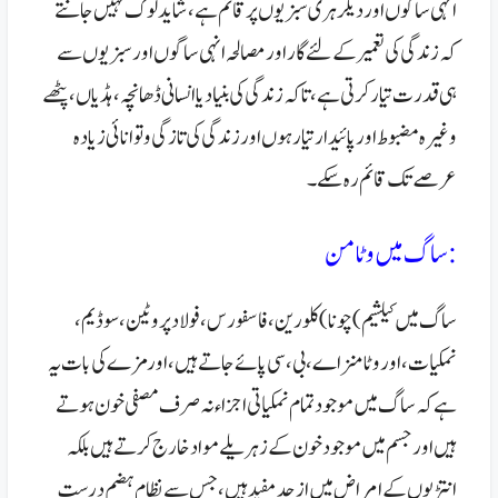
انہی ساگوں اور دیگر ہری سبزیوں پر قائم ہے،
شاید لوگ نہیں جانتے
کہ زندگی کی تعمیر کے لئے گار اور مصالحہ انہی ساگوں اور سبزیوں سے
ہی قدرت تیار کرتی ہے،
تاکہ زندگی کی بنیاد یا انسانی ڈھانچہ، ہڈیاں، پٹھے
وغیرہ مضبوط اور پائیدار تیار ہوں اور زندگی کی تازگی و توانائی زیادہ
عرصے تک قائم رہ سکے۔
:ساگ میں وٹامن
ساگ میں کیلشیم )چونا) کلورین، فاسفورس، فولاد پروٹین، سوڈیم،
نمکیات، اور وٹامنز اے، بی، سی پائے جاتے ہیں،اور مزے کی بات یہ
ہے کہ ساگ میں موجود تمام نمکیاتی اجزاء نہ صرف مصفی خون ہوتے
ہیں اور جسم میں موجود خون کے زہریلے مواد خارج کرتے ہیں بلکہ
انتڑیوں کے امراض میں ازحد مفید ہیں، جس سے نظام ہضم درست