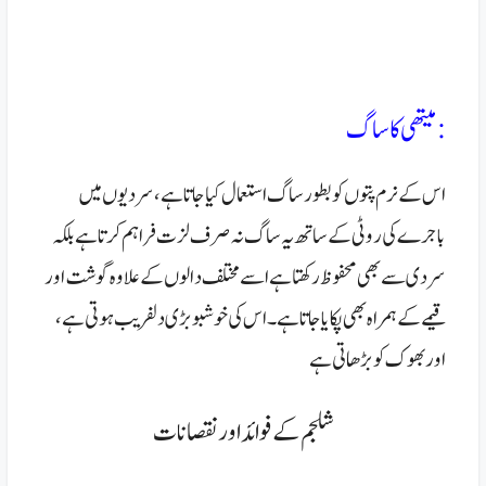
:میتھی کا ساگ
اس کے نرم پتوں کو بطور ساگ استعمال کیا جاتا ہے، سردیوں میں
باجرے کی روٹی کے ساتھ یہ ساگ نہ صرف لزت فراہم کرتا ہے بلکہ
سردی سے بھی محفوظ رکھتا ہے اسے مختلف دالوں کے علاوہ گوشت اور
قیمے کے ہمراہ بھی پکایا جاتا ہے۔ اس کی خوشبو بڑی دلفریب ہوتی ہے،
اوربھوک کو بڑھاتی ہے
شلجم کے فوائد اور نقصانات