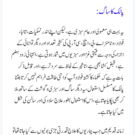
پالک کا ساگ:
یہ بہت ہی معمولی اور عام سبزی ہے، لیکن اپنے اندر نمکیات، تانبا،
فولاد، وٹامنز اے، بی، ایچ، سی آر پی کی کثیر تعداد اور دیگر توانائی کے
اجزاء کی وجہ سے قیمتی غزا اور سبزیوں میں شمار ہوتی ہے، انتہائی زود ہضم
ہے، قبض کشا بھی ہے، تاثیر کے لحاظ سے سرد تر ہے، اور قابل ذکر
بات یہ ہے کہ حکماء کا کشتہ فولاد آپ کو اتنی طاقت فراہم نہیں کرتا جتنا
پالک کا مسلسل استعمال، یہ دیگر ساگ اور سبزی و گوشت کے ساتھ ملا
کر بھی پکایا جاتا ہے، اس کا استعمال بطور علاج سلاد کی اور سالن کی شکل
میں کیا جاتا ہے۔
زمانہ قدیم میں جب بیماریوں کا علاج قدرتی جڑی بوٹیوں سے کیا جاتا تھا تو