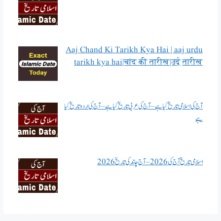
Aaj Chand Ki Tarikh Kya Hai | aaj urdu
tarikh kya hai|चांद की तारीख|उर्दू तारीख
آج کی اسلامی تاریخ کیا ہے – آج کی عربی تاریخ کیا ہے – آج کی اردو تاریخ کیا
ہے
اسلامی تاریخ آج کی 2026 – آج چاند کی تاریخ 2026