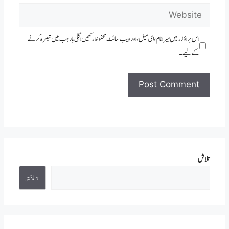
Website
اس براؤزر میں میرا نام، ای میل، اور ویب سائٹ محفوظ رکھیں اگلی بار جب میں تبصرہ کرنے
کےلیے۔
تلاش
تلاش