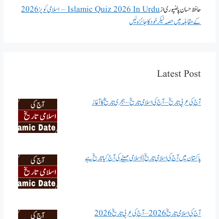
حافظ حسان پالنپوری
از
Islamic Quiz 2026 In Urdu – اسلامی کویز 2026
کے مقابلہ میں حصہ لیکر خود کا جائزہ لیں
Latest Post
آج کی عربی تاریخ – آج کی اسلامی تاریخ – ہجری تاریخ کا آغاز
پاکستان میں آج کی اسلامی تاریخ || اسلامی مہینے کی آج کیا تاریخ ہے
آج کی اسلامی تاریخ 2026 – آج کی عربی تاریخ 2026