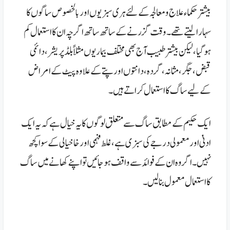
بیشتر حکماء علاج و معالجہ کے لئے ہری سبزیوں اور بالخصوص ساگوں کا
سہارا لیتے تھے۔
وقت گزرنے کے ساتھ ساتھ اگر چہ ان کا استعمال کم
ہو گیا، لیکن بیشتر طبیب آج بھی مختلف بیماریوں مثلاً بلڈ پریشر، دائمی
قبض، جگر، مثانہ، گردہ، دانتوں اور پتے کے علاوہ پیٹ کے امراض
کے لیے ساگ کا استعمال کراتے ہیں۔
ایک حکیم کے مطابق ساگ سے متعلق لوگوں کا یہ خیال ہے کہ یہ ایک
ادنیٰ اور معمولی درجے کی سبزی ہے،غلط فہمی اور خا خیالی کے سوا کچھ
نہیں۔ اگر وہ ان کے فوائد سے واقف ہو جائیں تو اپنے کھانے میں ساگ
کا استعمال معمول بنا لیں۔