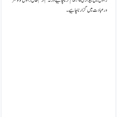
راتوں میں بیداری کا اہتمام کرنا چاہیے ور نہ کم از کم طاق راتوں کو تو ضر
ور عبادت میں گزارنا چاہیے ۔