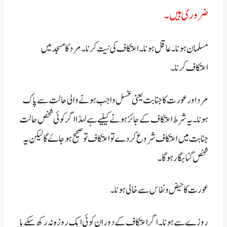
ضروری ہیں۔
مسلمان ہونا۔
عاقل ہونا۔
اعتکاف کی نیت کرنا۔
مرد کا مسجد میں
اعتکاف کرنا۔
مرد اور عورت کا جنابت یعنی غسل واجب ہونے والی حالت سے پاک
ہونا۔ یہ شرط اعتکاف کے جائز ہونے کیلیے ہے لہذا اگر کوئی شخص حالت
جنابت
میں اعتکاف شروع کر دے تو اعتکاف تو صحیح ہو جاۓ گا لیکن یہ
شخص گناہگار ہو
گا۔
عورت کا حیض و نفاس سے خالی ہو نا۔
روزے سے ہونا۔ اگر اعتکاف کے دوران کوئی ایک روزہ نہ رکھ سکے یا