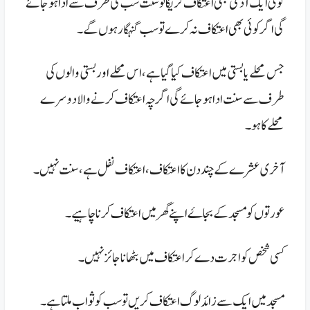
کوئی ایک آدمی بھی اعتکاف کریگا تو سنت سب کی طرف سے ادا ہو جائے
گی اگر کوئی بھی اعتکاف نہ کرے تو سب گنہگار ہوں گے ۔
جس محلے یا بستی میں اعتکاف کیا گیا ہے ، اس محلے اور بستی والوں کی
طرف سے سنت ادا ہو جائے گی اگر چہ اعتکاف کرنے والا دوسرے
محلے کا ہو۔
آخری عشرے کے چند دن کا اعتکاف ، اعتکاف نفل ہے ، سنت نہیں ۔
عورتوں کو مسجد کے بجاۓ اپنے گھر میں اعتکاف کر نا چا ہیے ۔
کسی شخص کو اجرت دے کر اعتکاف میں بٹھانا جائز نہیں۔
مسجد میں ایک سے زائد لوگ اعتکاف کریں تو سب کو ثواب ملتا ہے ۔