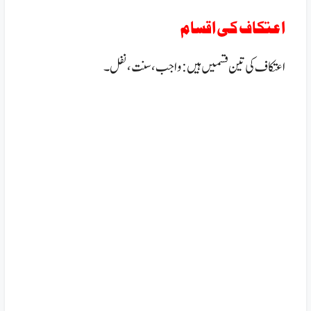
اعتکاف کی اقسام
اعتکاف کی تین قسمیں ہیں:
واجب، سنت ، نفل۔