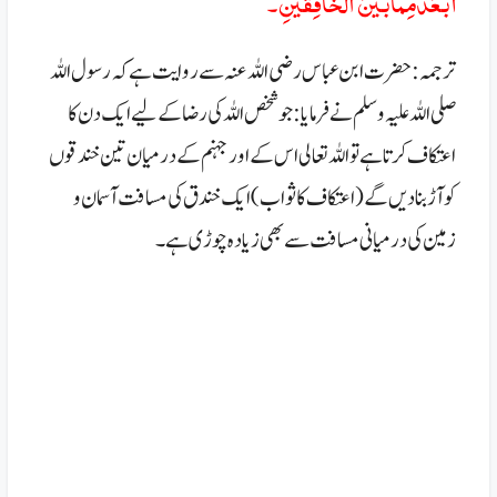
أَبْعَدُمِمَّابَيْنَ الْخَافِقَيْنِ۔
ترجمہ: حضرت ابن عباس رضی اللہ عنہ سے روایت ہے کہ رسول اللہ
صلی اللہ علیہ وسلم نے فرمایا: جو شخص اللہ کی رضا کےلیے ایک دن کا
اعتکاف کر تا ہے تو اللہ تعالی اس کے اور جہنم کے درمیان تین خند قوں
کو آڑ بنا دیں گے (اعتکاف کا ثواب) ایک خندق کی مسافت آسمان و
زمین کی درمیانی مسافت سے بھی زیادہ چوڑی ہے ۔