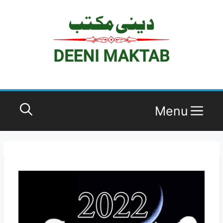
Ski
t
conten
Menu