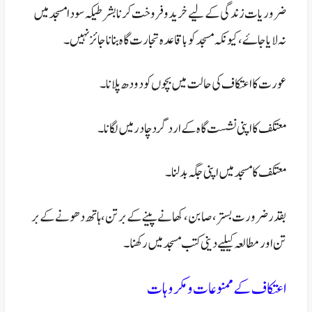
ضروریات زندگی کےلیے خرید و فروخت کر نا بشرطیکہ سودا مسجد میں
نہ لایا جاۓ ، کیونکہ مسجد کو با قاعدہ تجارت گاہ بنانا جائز نہیں۔
عورت کا اعتکاف کی حالت میں بچوں کو دودھ پلانا۔
معتکف کا اپنی نشست گاہ کے ارد گرد چادر میں لگانا۔
معتکف کا مسجد میں اپنی جگہ بدلنا۔
بقدر ضرورت بستر ، صابن، کھانے پینے کے برتن، ہاتھ دھونے کے بر
تن اور مطالعہ کیلیے دینی کتب مسجد میں رکھنا۔
اعتکاف کے ممنوعات و مکروہات