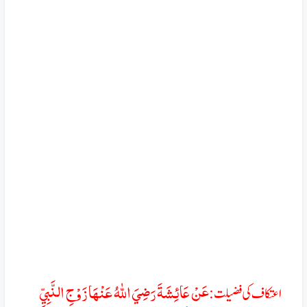
عَنْ عَائِشَةَ رَضِيَ اللهُ عَنْهَا زَوْجِ النَّبِيِّ
اعتکاف کی فضیلت: