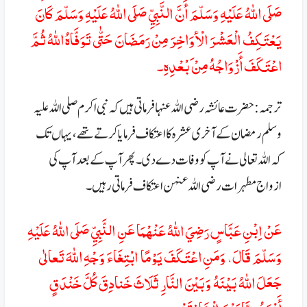
صَلَى اللهُ عَلَيْهِ وَسَلّمَ أَنَّ النَّبِيِّ صَلَى اللهُ عَلَيْهِ وَسَلّمَ كَانَ
يَعْتَكِفُ الْعَشْرَ الْأوَاخِرَ مِنْ رَمَضَانَ حَتّٰى تَوَفَّاهُ اللهُ ثُمَّ
اعْتَكَفَ أَزْوَاجُهُ مِنْ َبْعْدِهِ۔
ترجمہ : حضرت عائشہ رضی اللہ عنہا فرماتی ہیں کہ نبی اکرم صلی اللہ علیہ
وسلم رمضان کے آخری عشرہ کا اعتکاف فرمایا کرتے تھے ، یہاں تک
کہ اللہ تعالی نے آپ کو وفات دے دی۔ پھر آپ کے بعد آپ کی
ازواج مطہرات رضی اللہ عنہن اعتکاف فرماتی رہیں۔
عَنْ اِبْنِ عَبَّاسٍ رَضِيَ اللهُ عَنْهْمَا عَنِ النَّبِيِّ صَلَى اللهُ عَلَيْهِ
وَسَلّمَ قَالَ، وَمَنِ اعْتَكَفَ يَوْمًا ابْتِغَاءَ وَجْهِ اللهَ تَعالٰى
جَعَلَ اللهُ بَيْنَهُ وَبَيْنَ النَّارِ ثَلَاثَ خَنادِقَ كُلَّ خَنْدَقٍ