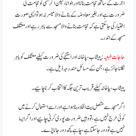
اجرت کے ساتھ حجامت بنانا اور بنوانا، لیکن اگر کسی کو حجامت کی
ضرورت ہے اور بغیر معاوضہ کے بنانے والا میسر نہ ہو تو ایسی صورت
اختیار کی جا سکتی ہے کہ حجامت بنانے والا مسجد سے باہر رہے اور معتکف
مسجد کے اندر۔
حاجات طبعیہ
:
پیشاب، پاخانہ اور استنجے کی ضرورت کیلیے معتکف کو باہر
نکلنا جائز ہے ، جن کے مسائل مندرجہ ذیل ہے۔
پیشاب، پاخانہ کیلیے قریب ترین جگہ کا انتخاب کر نا چاہیے ۔
اگر مسجد سے متصل بیت الخلاء بنا ہوا ہے اور اسے استعمال کرنے میں
کوئی حرج نہیں ہے ، تو وہیں ضرورت پوری کرنی چاہیے اور اگر ایسا
نہیں ہے تو دور جا سکتا ہے ، چاہے کچھ دور جانا پڑے۔