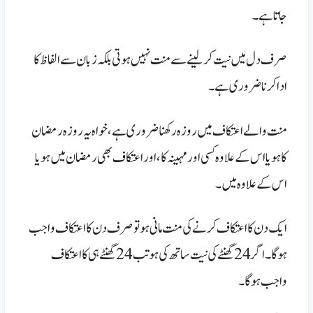
جاتا ہے ۔
صرف دل میں نیت کر لینے سے منت نہیں ہوتی بلکہ زبان سے الفاظ کا
ادا کرنا ضروری ہے ۔
منت والے اعتکاف میں روزہ رکھنا ضروری ہے،خواہ یہ روزہ رمضان
کا ہو یا اس کے علاوہ کسی اور مہینہ کا، اور اعتکاف بھی رمضان میں ہو یا
اس کےعلاوہ میں ۔
ایک دن کا اعتکاف کرنے کی منت مانی ہو تو صرف دن کا اعتکاف واجب
ہو گا۔ اگر 24 گھنٹے کی نیت ساتھ کی ہو تب 24 گھنٹے ہی کا اعتکاف
واجب ہو گا۔