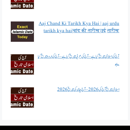
Aaj Chand Ki Tarikh Kya Hai | aaj urdu
tarikh kya hai|चांद की तारीख|उर्दू तारीख
آج کی اسلامی تاریخ کیا ہے – آج کی عربی تاریخ کیا ہے – آج کی اردو تاریخ کیا
ہے
اسلامی تاریخ آج کی 2026 – آج چاند کی تاریخ 2026