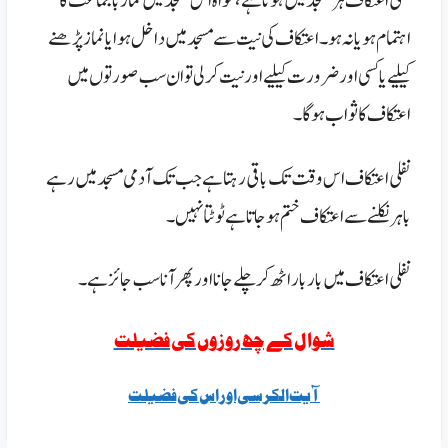
نفلی اعتکاف ہر مسجد میں ہو تا ہے ، خواہ اس مسجد میں نماز با جماعت کا
اہتمام ہو یا نہ ہو۔ اعتکاف کی نیت سے مسجد میں داخل ہوا یا نماز پڑھنے
کیلیے یا کسی اور ضرورت کیلیے اور نیت کر لی تو ان سب صورتوں میں
اعتکاف کا ثواب ہو گا۔
نفلی اعتکاف اس وقت تک باقی رہتا ہے جب تک آدمی مسجد میں رہے
باہر نکلنے سے اعتکاف ختم ہو جا تا ہے ٹوٹتا نہیں۔
نفلی اعتکاف میں بار بار اٹھ کر چلے جانا اور پھر آناسب جائز ہے۔
شوال کے چھ روزوں کی فضیلت
آیت الکرسی اور اس کی فضیلت