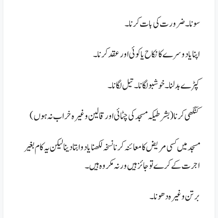
سونا۔
ضرورت کی بات کرنا۔
اپنا یا دوسرے کا نکاح یا کوئی اور عقد کر نا۔
کپڑے بدلنا۔
خوشبو لگانا۔
تیل لگانا۔
کنگھی کرنا( بشرطیکہ مسجد کی چٹائی اور قالین و غیره خراب نہ ہوں )
مسجد میں کسی مریض کا معائنہ کر نا نسخہ لکھنا یا دوا بتا دینا لیکن یہ کام بغیر
اجرت کے کرے تو جائز ہیں ورنہ مکر وہ ہیں ۔
بر تن و غیر ہ دھونا۔