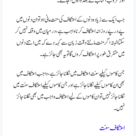
اور غروب آفتاب کے بعد واپس آجاۓ۔
جب ایک سے زیادہ دنوں کے اعتکاف کی منت مانی ہو تو ان دنوں میں
پے در پے روزانہ اعتکاف کرنا واجب ہے ، درمیان میں وقفہ نہیں کر
سکتا البتہ اگر منت مانتے وقت زبان سے کہہ دے کہ میں اتنے دنوں
میں متفرق طور پر اعتکاف کروں گا تو یہ بھی جائز ہے۔
جن کاموں کیلیے سنت اعتکاف میں نکلنا جائز ہے، واجب اعتکاف میں
بھی ان کاموں کیلیے نکلنا جائز ہے اور جن کاموں کیلیے اعتکاف سنت میں
نکلنا جائز نہیں تو ان کاموں کے لیے اعتکاف واجب میں بھی نکلنا جائز
نہیں۔
اعتکاف سنت