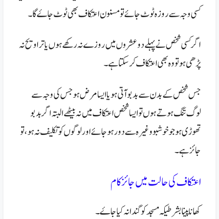
کسی وجہ سے روزہ ٹوٹ جائے تو مسنون اعتکاف بھی ٹوٹ جاۓ گا۔
اگر کسی شخص نے پہلے دو عشروں میں روزے نہ رکھے ہوں یا تراویح نہ
پڑھی ہو تو وہ بھی اعتکاف کر سکتا ہے ۔
جس شخص کے بدن سے بدبو آتی ہو یا ایسا مرض ہو جس کی وجہ سے
لوگ تنگ ہوتے ہوں تو ایسا شخص اعتکاف میں نہ بیٹھے البتہ اگر بد بو
تھوڑی ہو جو خوشبو وغیرہ سے دور ہو جائے اور لوگوں کو تکلیف نہ ہو ، تو
جائز ہے ۔
اعتکاف کی حالت میں جائز کام
کھانا پینا بشرطیکہ مسجد کو گندا نہ کیا جاۓ۔