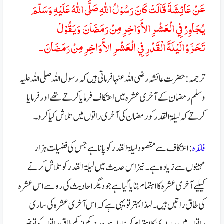
عَنْ عَائِشَةَ قَالَتْ كَانَ رَسُوْلُ اللهِ صَلَّى اللهُ عَلَيْهِ وَسَلّمَ
يُجَاوِرُ فِي الْعَشْرِ الأَوَاخِرِ مِنْ رَمَضَانَ وَيَقُوْلْ
تَحَرَّوْالَيْلَةَ الْقَدْرِ فِي الْعَشْرِ الأَوَاخِرِ مِنْ رَمَضَانَ۔
ترجمہ: حضرت عائشہ رضی اللہ عنہا فرماتی ہیں کہ رسول اللہ صلی اللہ علیہ
وسلم رمضان کے آخری عشرہ میں اعتکاف فرمایا کرتے تھے اور فرمایا
کرتے کہ لیلۃ القدر کو رمضان کی آخری راتوں میں تلاش کیا کرو۔
فائدہ
: اعتکاف سے مقصود لیلۃ القدر کو پانا ہے جس کی فضیلت ہزار
مہینوں سے زیادہ ہے۔ نیز اس حدیث میں لیلتہ القدر کو تلاش کرنے
کیلیے آخری عشرہ کا اہتمام بتایا گیا ہے جو دیگر احادیث کی رو سے اس عشرہ
کی طاق راتیں ہیں۔ لہذا بہتر تو یہی ہے کہ اس آخری عشرہ کی ساری