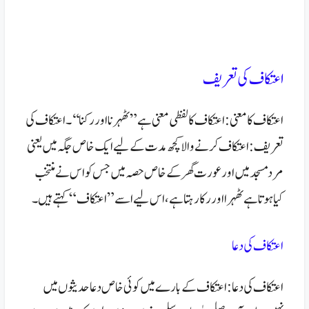
اعتکاف کی تعریف
اعتکاف کا معنی: اعتکاف کا لفظی معنی ہے ” ٹھہر نا اور رکنا‘‘۔اعتکاف کی
تعریف: اعتکاف کرنے والا کچھ مدت کےلیے ایک خاص جگہ میں یعنی
مرد مسجد میں اور عورت گھر کے خاص حصہ میں جس کو اس نے منتخب
کیا ہوتا ہے ٹھہرا اور رکا رہتا ہے ، اس لیے اسے ”اعتکاف“ کہتے ہیں ۔
اعتکاف کی دعا
اعتکاف کی دعا:اعتکاف کے بارے میں کوئی خاص دعا حدیثوں میں