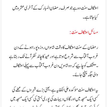
اعتکاف سنت وہ ہے جو صرف رمضان المبارک کے آخری عشرہ میں
کیا جاتا ہے ۔
مسائل اعتکاف سنت :
رمضان کے سنت اعتکاف کا وقت بیسواں روزہ پورا ہونے کے دن
غروب آفتاب سے شروع ہو تا ہے اور عید کا چاند نظر آنے تک رہتا ہے
۔ معتکف کو چاہیے کہ وہ بیسویں دن غروب آفتاب سے پہلے اعتکاف
والی جگہ پہنچ جائے ۔
یہ اعتکاف سنت مؤکدہ علی الکفایہ ہے ، یعنی بڑے شہروں کے محلے کی
کسی ایک مسجد میں اور گاؤں دیہات کی پوری بستی کی کسی ایک مسجد میں