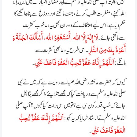
نہیں، البتہ آپ صلی اللہ علیہ وسلم نے ماہِ رمضان المبارک میں
لا إله إلا
الله
کہنے، مغفرت طلب کرنے، جنت مانگنےاور دوزخ سے پناہ مانگنے کا
حکم دیا ہے، اس لیے اعتکاف کے دوران بھی یہ دعا خوب کثرت
لَا إِلٰهَ إِلَّا الله، أَسْتَغْفِرُ الله، أَسْأَلُكَ الْجَنَّةَ وَ
سےمانگنی جائے۔
أَعُوْذُ بِكَ مِنَ النَّارِ
۔
اسی طرح یہ دعا بھی کثرت سے
اَللَّهُمَّ إِنَّكَ عَفُوٌّ تُحِبُّ الْعَفْوَ فَاعَفُ عَنِّي
مانگے:
۔
کیوں کہ حضرت عائشہ رضی اللہ عنہا سے روایت ہے کہ میں نے نبی
صلی اللہ علیہ وسلم سے دریافت کیا کہ مجھے بتلایئے، اگر مجھے پتا چل
جائے کہ شبِ قدر کون سی ہے؟ تو میں اس رات کیا کہوں؟آپ صلی
اَللَّهُمَّ إِنَّكَ عَفُوٌّ تُحِبُّ
اللہ علیہ وسلم نے ارشاد فرمایا کہ یہ کہو:
الْعَفْوَ فَاعَفُ عَنِّي
۔