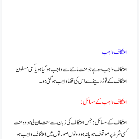
اعتکاف واجب
اعتکاف واجب وہ ہے جو منت ماننے سے واجب ہو گیا ہو یا کسی مسنون
اعتکاف کے توڑ دینے سے اس کی قضا واجب ہو گئی ہو۔
اعتکاف واجب کے مسائل :
اعتکاف کے مسائل:جس اعتکاف کی زبان سے منت مان لی ہو وہ منت
کسی شرط پر موقوف ہو یا نہ ہو دونوں صورتوں میں اعتکاف واجب ہو