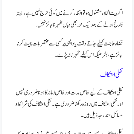
اگر بیت الخلاء مشغول ہو تو انتظار کرنے میں کوئی حرج نہیں ہے ، البتہ
فارغ ہونے کے بعد ایک لمحہ بھی وہاں ٹھہرنا جائز نہیں۔
قضاء حاجت کیلیے جاتے وقت یا واپسی پر کسی سے مختصر بات چیت کرنا
جائز ہے، بشرطیکہ اس کیلیے ٹھہرنا نہ پڑے۔
نفلی اعتکاف
نفلی اعتکاف کے لیے خاص مدت اور خاص زمانہ کا ہونا ضروری نہیں
اور نفلی اعتکاف میں روزہ رکھنا ضروری ہے ۔ نفلی اعتکاف کی شرائط و
مسائل مندرجہ ذیل ہیں ۔