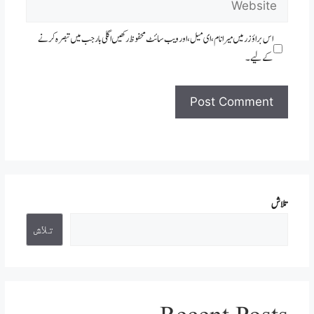
اس براؤزر میں میرا نام، ای میل، اور ویب سائٹ محفوظ رکھیں اگلی بار جب میں تبصرہ کرنے
کےلیے۔
تلاش
تلاش