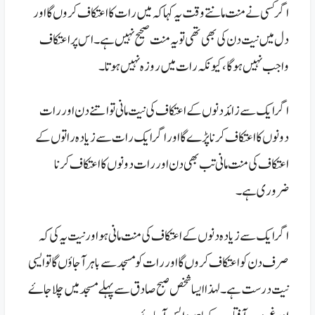
اگر کسی نے منت مانتے وقت یہ کہا کہ میں رات کا اعتکاف کروں گا اور
دل میں نیت دن کی بھی تھی تو یہ منت صحیح نہیں ہے ۔ اس پر اعتکاف
واجب نہیں ہو گا، کیونکہ رات میں روزہ نہیں ہوتا۔
اگر ایک سے زائد دنوں کے اعتکاف کی نیت مانی تو اتنے دن اور رات
دونوں کا اعتکاف کرنا پڑے گا اور اگر ایک رات سے زیادہ راتوں کے
اعتکاف کی
منت مانی تب بھی دن اور رات دونوں کا اعتکاف کر نا
ضروری ہے ۔
اگر ایک سے زیادہ دنوں کے اعتکاف کی منت مانی ہو اور نیت یہ کی کہ
صرف دن کو اعتکاف کروں گا اور رات کو مسجد سے باہر آ جاؤں گا تو ایسی
نیت درست ہے ۔ لہذا ایسا شخص صبح صادق سے پہلے مسجد میں چلا جاۓ