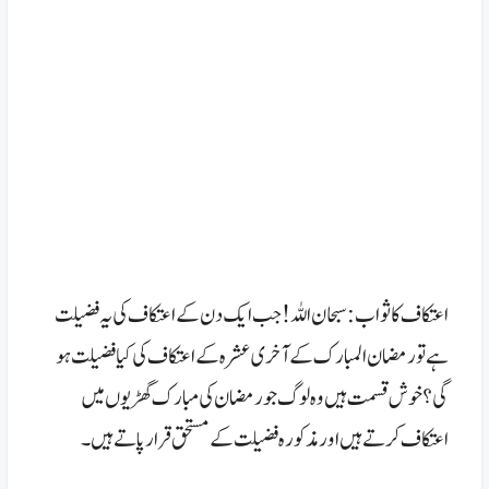
اعتکاف کا ثواب: سبحان اللہ! جب ایک دن کے اعتکاف کی یہ فضیلت
ہے تو رمضان المبارک کے آخری عشرہ کے اعتکاف کی کیا فضیلت ہو
گی؟ خوش قسمت ہیں وہ لوگ جو رمضان کی مبارک گھڑیوں میں
اعتکاف کرتے ہیں اور مذکورہ فضیلت کے مستحق قرار پاتے ہیں۔