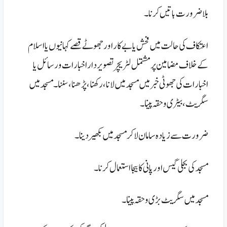
بلا ضرورت باتیں کرنا۔
اعتکاف کی حالت میں فحش یا بے کار اور جھوٹے قصے کہانیوں یا اسلام
کے خلاف مضامین پر مشتمل لٹریچر تصویردار اخبارات و رسائل یا
اخبارات کی جھوٹی خبر میں مسجد میں لانا، رکھنا، پڑھنا، سننا۔ مسجد میں
سگریٹ ، بیٹری وحقہ پینا۔
ضرورت سے زیادہ سامان لا کر مسجد میں بکھیر دینا۔
مسجد کی بجلی گیس اور پانی کا بیجا استعمال کرنا۔
مسجد میں سگریٹ بڑی و حقہ پینا۔