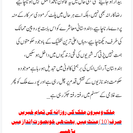
بیدار ہوجائیے کسی بھی حال میں یہ قانون نافذالعمل نہیں ہونا چاہیے
رضاکارانہ بھی نہیں، بلکہ اسے ہرحال میں پلٹ کر مودی سرکار کے منہ
پر دے مارنا چاہیے، ہندوستانی معاشرے کو اس بابت یوروپین ممالک
کی طرف دیکھنا چاہیے، وہاں اعلیٰ ترین تکنیک کےباوجود حکومتوں کی
ہمت نہیں پڑتی کہ شہریوں کی نجی زندگیوں میں داخل ہوسکیں،
ہندوستان آر ایس ایس کی برہمنی کالونی میں تبدیل ہورہاہے موجودہ
حکومت ہند نازیوں کے نقش قدم پر چل رہی ہے اور پورے ملک کو پھر
سے غلامی کے سسٹم میں رفتہ رفتہ جکڑ رہی ہے_
ملک و بیرون ملک کی روزانہ کی تمام خبریں
صرف( 10) منٹ میں، بہت ہی خوبصورت انداز میں
پڑھیے،