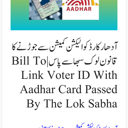
آدھارکارڈ کو الیکشن کمیشن سے جوڑنے کا
قانون لوک سبھا سے پاس|Bill To
Link Voter ID With
Aadhar Card Passed
By The Lok Sabha