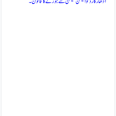
آدھارکارڈکو الیکشن کمیشن سے جوڑنے کا قانون۔