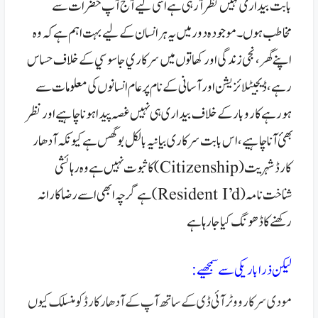
بابت بیداری نہیں نظر آرہی ہے اسی لیے آج آپ حضرات سے
مخاطب ہوں ۔ موجودہ دور میں یہ ہر انسان کے لیے بہت اہم ہےکہ وہ
اپنے گھر، نجی زندگی اور کھاتوں میں سرکاري جاسوسي کےخلاف حساس
رہے، ڈیجیٹلائزیشن اور آسانی کےنام پر عام انسانوں کی معلومات سے
ہورہے کاروبار کےخلاف بیداری ہی نہیں غصہ پیدا ہونا چاہیے اور نظر
بھئ آنا چاہیے،
اس بابت سرکاری بیانیہ بالکل بوگس ہے کیونکہ آدھار
کارڈ شہریت(Citizenship) کا ثبوت نہیں ہے وہ رہائشی
شناخت نامہ ( Resident I’d) ہے
گرچہ ابھی اسے رضاکارانہ
رکھنے کا ڈھونگ کیا جارہاہے
لیکن
ذرا باریکی سے سمجھیے :
مودی سرکار ووٹر آئی ڈی کے ساتھ آپ کے آدھار کارڈ کو منسلک کیوں