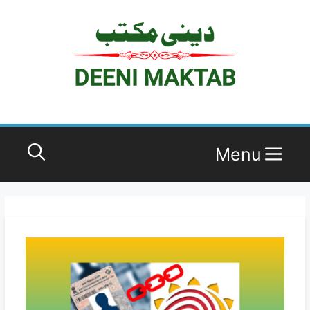
Ski
t
conten
Menu