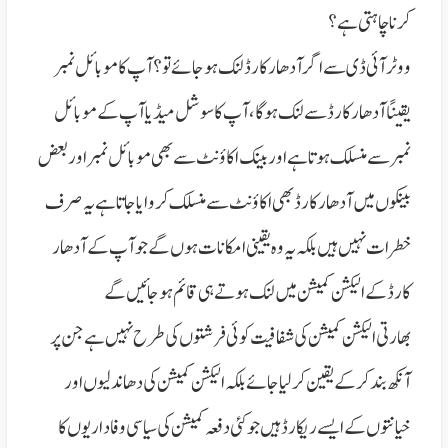
کرنا چاہتی ہے؟
ووٹر آئی ڈی سے اگر آدھار کارڈ لنک ہوجائے تو؟ آپ کا موبائل نمبر
یقینًا آدھار کارڈ سے لنک ہوگا، آپ کا سوشل میڈیا آپ کے موبائل
نمبر سے منسلک ہوتا ہے اور بینک اکاؤنٹ سے بھی موبائل نمبر اور بعض
بینکوں میں آدھار کارڈ بھی اکاؤنٹ سے منسلک کروایا جاتا ہے
یہ صرف
خطرات نہیں ہیں بلکہ یہ وہ یقینی امکانات ہوں گے جو آپ کے آدھار
کارڈ کے الیکشن کمیشن میں لنک ہوتے ہی قائم ہوجائیں گے
بھارتی الیکشن کمیشن کی شفافیت کوئی فرشتوں کی طرح نہیں ہے جن پر
آنکھ بند کرکے یقین کرلیا جائے بلکہ الیکشن کمیشن کی دھاندلیوں اور
خیانتوں کے ایسے ریکارڈ ہیں جو کئی دفعہ کمیشن کی سیاسی وفاداریوں کا