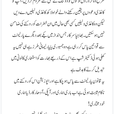
طرح وہ کروڑوں لوگوں کو ووٹنگ کے حق سے محروم کردیں، آپ کو
کاغذی دعووں پر یقین رکھنے والے خواہ لاکھ کاغذی دلیلیں دے دیں
لیکن وہ کاغذی دلیلیں کسی بھی حال میں ان خطرات کو روکنے کی ضامن
نہیں ہوسکتیں ۔
بھاجپا سرکار جس انداز میں یکے بعد دیگرے پارلیمنٹ
سے قوانین پاس کررہی ہے وہ جمہوری یا پارلیمانی طرز ہے ہی نہیں یہ
کھلی ہوئی ڈکٹیٹرشپ ہے اس کے ذریعے بھارت کو استعماری کالونی میں
تبدیل کرنے کا ہدف ہے
یہ قانون پارلیمنٹ سے پاس ہوچکا ہے اور اپوزیشن اس کو روکنے میں
ناکام ثابت ہوئی ہے اب باری ہماری اور آپکی، آدھار کارڈ یا ہماری
خودمختاری!