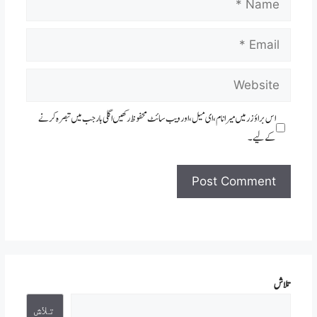
Email
Website
اس براؤزر میں میرا نام، ای میل، اور ویب سائٹ محفوظ رکھیں اگلی بار جب میں تبصرہ کرنے
کےلیے۔
تلاش
تلاش