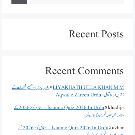
Recent Posts
Recent Comments
LIYAKHATH ULLA KHAN M M
از
اقوال زریں – عظیم شخصیات کے
بہترین اردو اقوال – Aqwal e Zareen Urdu
khadija
از
Islamic Quiz 2026 In Urdu – اسلامی کویز 2026 کے
مقابلہ میں حصہ لیکر خود کا جائزہ لیں
azhar
از
Islamic Quiz 2026 In Urdu – اسلامی کویز 2026 کے