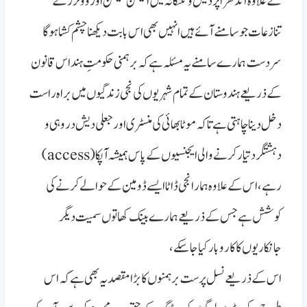
کے علاوہ آندھراپردیش و تلنگانہ میں الیکشن کمیشن اور ووٹرز کے
تنازعات جو سامنے آئے ہیں انہیں بھی اس بابت دیکھنا چشم کشا ہوگا
سردست ہمارے سامنے یہ مسئلہ ہےکہ برہمنی حکومتِ ہند اس قانون
کے ذریعے ہندوستان کے تمام شہریوں کی نجی زندگیوں میں براہ راست
دخل دینا چاہتی ہے تاکہ موٹا بھائی کی منسٹری اور جعلی دیش دروہی و
دہشتگرد تیار کرنے والی ایجنسیوں کے پاس ہمیشہ آپکا (access)
رہے، اس کے علاوہ ہمارا نجی ڈاٹا ایسے ڈومین کے حوالے کرنے کی
کوشش ہے جس کے ذریعے ہمارے بینک کھاتوں سمیت دیگر
جانکاریوں کا کاروبار کیا جاسکے،
اس کے ذریعے نسل پرست برہمنوں کا بڑا مقصد یہ بھی ہے کہ اس