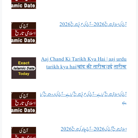
آج کی اسلامی تاریخ 2026 – آج کی عربی تاریخ 2026
Aaj Chand Ki Tarikh Kya Hai | aaj urdu
tarikh kya hai|चांद की तारीख|उर्दू तारीख
آج کی اسلامی تاریخ کیا ہے – آج کی عربی تاریخ کیا ہے – آج کی اردو تاریخ کیا
ہے
اسلامی تاریخ آج کی 2026 – آج چاند کی تاریخ 2026