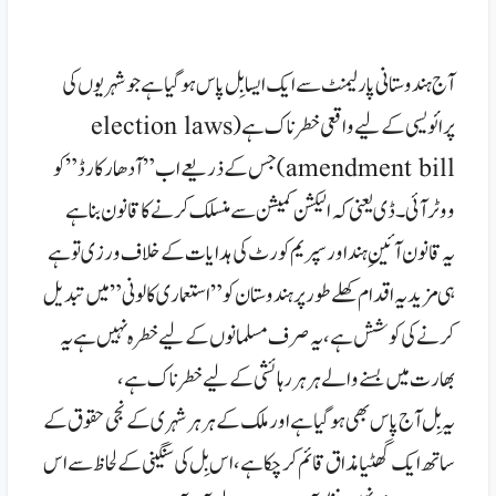
آج ہندوستانی پارلیمنٹ سے ایک ایسا بِل پاس ہوگیاہے جو شہریوں کی
پرائویسی کے لیے واقعی خطرناک ہے (election laws
amendment bill) جس کے ذریعے اب ” آدھار کارڈ ” کو
ووٹر آئی۔ڈی یعنی کہ الیکشن کمیشن سے منسلک کرنے کا قانون بنا ہے
یہ قانون آئینِ ہند اور سپریم کورٹ کی ہدایات کےخلاف ورزی تو ہے
ہی مزید یہ اقدام کھلے طورپر ہندوستان کو ” استعماری کالونی ” میں تبدیل
کرنے کی کوشش ہے، یہ صرف مسلمانوں کے لیے خطرہ نہیں ہے یہ
بھارت میں بسنے والے ہر ہر رہائشی کے لیے خطرناک ہے،
یہ بِل آج پاس بھی ہوگیاہے اور ملک کے ہر ہر شہری کے نجی حقوق کے
ساتھ ایک گھٹیا مذاق قائم کرچکا ہے، اس بِل کی سنگینی کے لحاظ سے اس