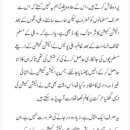
پردہ فاش کرتےہیں، اس کےعلاوہ یقینًا ہم یہ نہیں کہتے کہ اس سے
صرف مسلمانوں کو خطرہ ہے لیکن ہمارے سامنے دہلی دنگوں کے بعد
الیکشن کمیشن کا شرمناک ریکارڈ بھی ہے، یاد رہے کہ، دہلی کے مسلم
مخالف فسادات کےبعد ظالم دہلی پولیس نے الیکشن کمیشن کے ذریعے
مسلم بچوں کی جانکاری حاصل کرنے کی کوشش کی تھی تاکہ ان کا ڈاٹا
حاصل کرکے انہیں پھنسایا جاسکے، جس پر الیکشن کمیشن نے انتہائی
غیرذمہ داری کا مظاہرہ کیا تھا، اُس وقت بھی میں نے الیکشن کمیشن کی
ایسی گھٹیا حرکت پر کالم لکھا تھا اسے آپ پڑھ سکتے ہیں
یہ صرف ایک مثال ہے، زیادہ دور جانے کی ضرورت نہیں ہے، ان