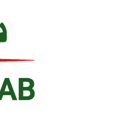
Ski
t
conten