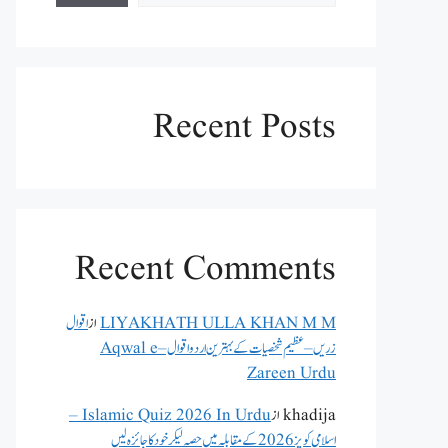
Recent Posts
Recent Comments
LIYAKHATH ULLA KHAN M M
از
اقوال
زریں – عظیم شخصیات کے بہترین اردو اقوال – Aqwal e
Zareen Urdu
khadija
از
Islamic Quiz 2026 In Urdu –
اسلامی کویز 2026 کے مقابلہ میں حصہ لیکر خود کا جائزہ لیں