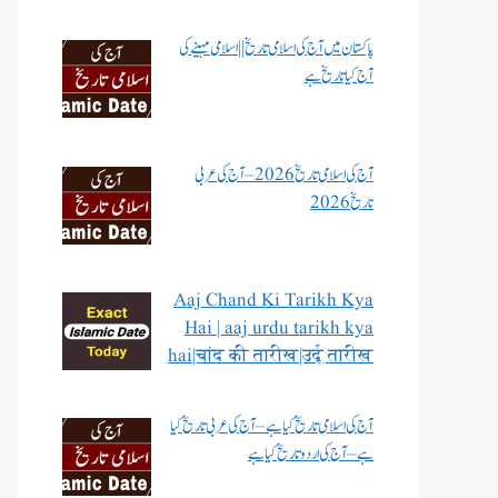
پاکستان میں آج کی اسلامی تاریخ || اسلامی مہینے کی
آج کیا تاریخ ہے
آج کی اسلامی تاریخ 2026 – آج کی عربی
تاریخ 2026
Aaj Chand Ki Tarikh Kya
Hai | aaj urdu tarikh kya
hai|चांद की तारीख|उर्दू तारीख
آج کی اسلامی تاریخ کیا ہے – آج کی عربی تاریخ کیا
ہے – آج کی اردو تاریخ کیا ہے