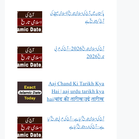
پاکستان میں آج کی اسلامی تاریخ || اسلامی مہینے کی
آج کیا تاریخ ہے
آج کی اسلامی تاریخ 2026 – آج کی عربی
تاریخ 2026
Aaj Chand Ki Tarikh Kya
Hai | aaj urdu tarikh kya
hai|चांद की तारीख|उर्दू तारीख
آج کی اسلامی تاریخ کیا ہے – آج کی عربی تاریخ کیا
ہے – آج کی اردو تاریخ کیا ہے