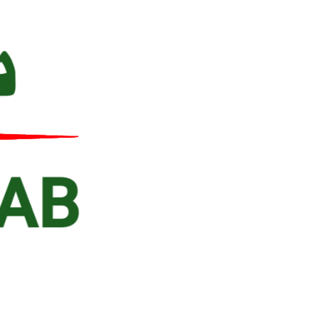
Ski
t
conten