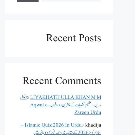
Recent Posts
Recent Comments
LIYAKHATH ULLA KHAN M M
از
اقوال
زریں – عظیم شخصیات کے بہترین اردو اقوال – Aqwal e
Zareen Urdu
khadija
از
Islamic Quiz 2026 In Urdu –
اسلامی کویز 2026 کے مقابلہ میں حصہ لیکر خود کا جائزہ لیں