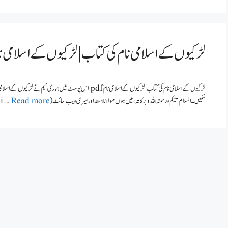
لڑکیوں کے اسلامی نام کی کتاب | لڑکیوں کے اسلامی نام f
لڑکیوں کے اسلامی نام کی کتاب | لڑکیوں کے اسلامی نام pdf اس پوسٹ می
سکیں۔ السلام علیکم ورحمتہ اللہ وبرکاتہ، میں ہوں مولانا اسعد اور میری ویب سائٹ (deeni …
Read more