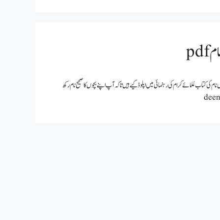
pd
ں ہماری ٹیم نے لڑکیوں کے اسلامی نام کی کتاب عُلمائے کرام کی رہنمائی میں اپلوڈ کیے ہیں تاکہ آپ اپنے بچوں کا صحیح نام رکھ