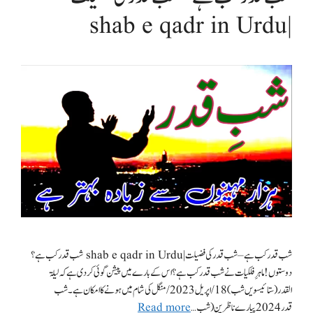
| shab e qadr in Urdu
شب قدر کب ہے – شب قدر کی فضیلت | shab e qadr in Urdu شب قدر کب ہے؟
دوستوں! ماہرِ فلکیات نے شب قدر کب ہے ؟اس کے بارے میں پیشن گوئی کردی ہے کہ لیلۃ
القدر(ستائیسویں شب) 18/ اپریل 2023/ منگل کی شام میں ہونے کا امکان ہے۔ شب
قدر 2024 پیارے ناظرین (شب …
Read more