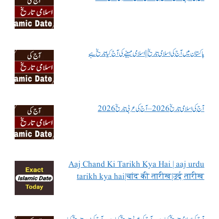
پاکستان میں آج کی اسلامی تاریخ || اسلامی مہینے کی آج کیا تاریخ ہے
آج کی اسلامی تاریخ 2026 – آج کی عربی تاریخ 2026
Aaj Chand Ki Tarikh Kya Hai | aaj urdu
tarikh kya hai|चांद की तारीख|उर्दू तारीख