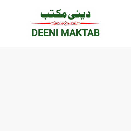
Ski
t
conten