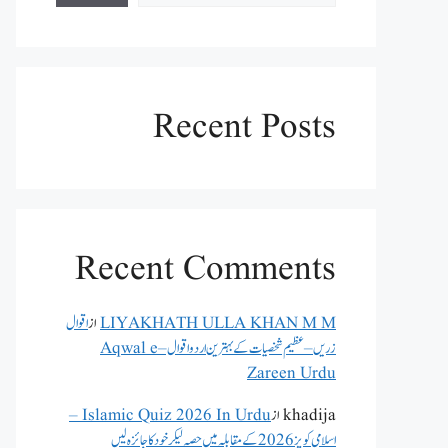
Recent Posts
Recent Comments
LIYAKHATH ULLA KHAN M M
از
اقوال
زریں – عظیم شخصیات کے بہترین اردو اقوال – Aqwal e
Zareen Urdu
khadija
از
Islamic Quiz 2026 In Urdu –
اسلامی کویز 2026 کے مقابلہ میں حصہ لیکر خود کا جائزہ لیں