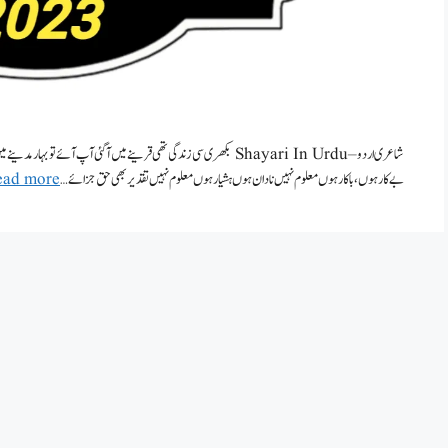
شاعری اردو – Shayari In Urdu بکھری سی زندگی تھی قرینے میں آگئی آپ آئے تو
بے کار ہوں، باکار ہوں معلوم نہیں نادان ہوں ہشیار ہوں معلوم نہیں تقدیر بھی حق جزائے …
ead more