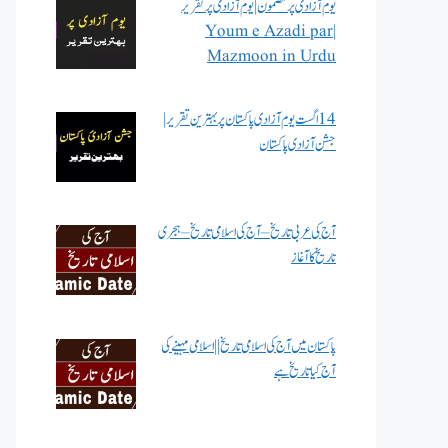
یوم آزادی پر مضمون | یوم آزادی پر تقریر
| Youm e Azadi par
Mazmoon in Urdu
14 اگست یوم آزادی پاکستان پر بہترین تقریر |
جشن آزادی پاکستان
آج کی عربی تاریخ – آج کی اسلامی تاریخ – ہجری
تاریخ کا آغاز
پاکستان میں آج کی اسلامی تاریخ || اسلامی مہینے کی
آج کیا تاریخ ہے