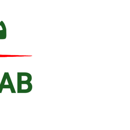
Ski
t
conten