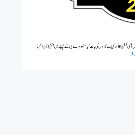
 بہار مدینے میں آگئی گلشن کا ذکر کیا ہے گلابوں کی بات کیا خشبو مرے نبی کے پسینے میں آگئی (ذکی انجم)
R