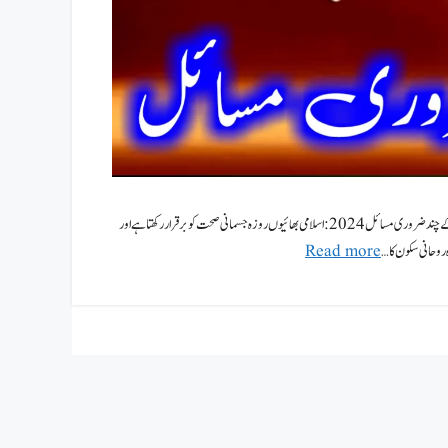
روزے کے چند ضروری مسائل | روزہ رکھنے کی نیت | Roza ke masail in urdu روزے کے چند ضروری مسائل 2024: اسلامی بھائیوں روزہ جسمانی صحت کو برقرار رکھتا ہے اور
وحانی سکون کا …
Read more