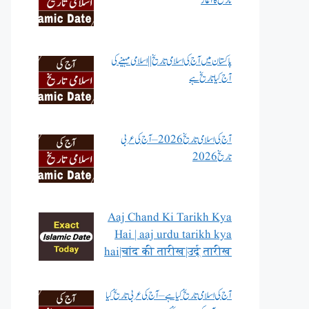
تاریخ کا آغاز
پاکستان میں آج کی اسلامی تاریخ || اسلامی مہینے کی
آج کیا تاریخ ہے
آج کی اسلامی تاریخ 2026 – آج کی عربی
تاریخ 2026
Aaj Chand Ki Tarikh Kya
Hai | aaj urdu tarikh kya
hai|चांद की तारीख|उर्दू तारीख
آج کی اسلامی تاریخ کیا ہے – آج کی عربی تاریخ کیا