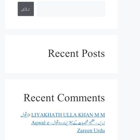
تلاش
Recent Posts
Recent Comments
LIYAKHATH ULLA KHAN M M
از
اقوال
زریں – عظیم شخصیات کے بہترین اردو اقوال – Aqwal e
Zareen Urdu