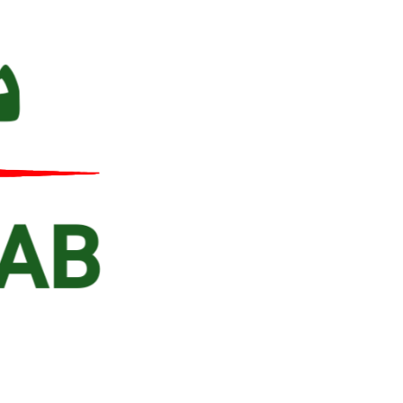
Ski
t
conten