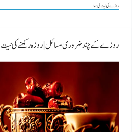
روزے کی نیت کی دعا
روزے کے چند ضروری مسائل | روزہ رکھنے کی نیت | Roza ke masail in urdu