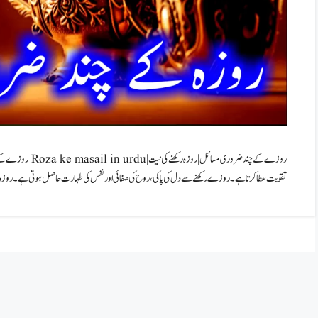
تقویت عطا کرتا ہے۔ روزے رکھنے سے دل کی پاکی،روح کی صفائی اور نفس کی طہارت حاصل ہوتی ہے۔ روزہ ر